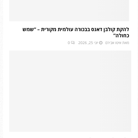
להקת קולבן דאנס בבכורה עולמית מקורית – “שמש
כחולה”
מאת
איטו אבירם
יוני 25, 2026
0