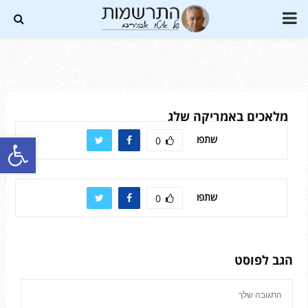
PRIMARY
MENU
Soundc
מלאכים באמריקה שלג
פתח סרגל נגישות
שתפו
0
שתפו
0
הגב לפוסט