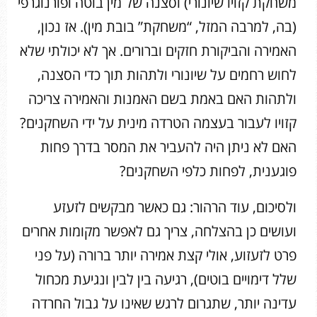
משחקת קזויו שיונורי) וסצנה של מין בוטה ופורנוגרפי
(בה, למרבה המזל, “משחקת” בובת מין). אז נכון,
האמירה והביקורת חזקים וברורים. אך לא יכולתי שלא
לחוש רחמים על שיונורי ולתהות תוך כדי הסצנה,
ולתהות האם באמת בשם האמנות והאמירה צריכה
קזויו לעבור בעצמה הטרדה מינית על ידי השחקנים?
האם לא ניתן היה להעביר את המסר בדרך פחות
פוגענית, לפחות כלפי השחקנים?
ולסיכום, עוד הרהור: גם כאשר מבקשים לזעזע
ועושים כן בהצלחה, צריך גם לאפשר מקומות אחרים
פרט לזעזוע, אולי קצת אמירה יותר ברורה (על פני
שלל דימויים בוטים), רגיעה בין לבין ונגיעת מכחול
עדינה יותר, שתגרום לרגש שאינו על גבול החרדה