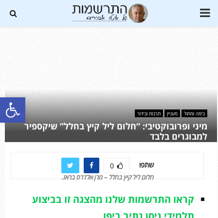
PRIMARY
MENU
Soundc
פתח סרגל נגישות
בימה ומחול
מעניין
תרבות ובידור
מיני ופרובוקטיבי: “חלום ליל קיץ בחלל” שיקספיר
למבוגרים בלבד
שתפו
0
חלום ליל קיץ בחלל – מרן אלדרס בראז.
קראו התרשמות שלנו מהצגה זו בביצוע
תלמידי ניסן נתיב ביפו