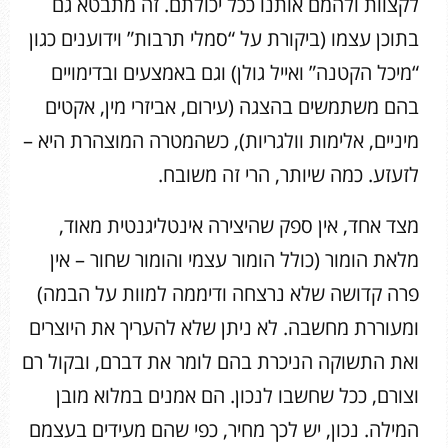
לקצוות ולהמם אותנו ככל יכולתם. זה מתבטא גם
בתוכן עצמו (ביקורת על “סמלי תרבות” וידוענים כגון
“מיכל הקטנה” ואייל גולן) וגם באמצעים ובדימויים
בהם משתמשים בהצגה (עירום, אביזרי מין, אקטים
מיניים, אלימות וולגריות), כשהמטרה המוצהרת היא –
לזעזע. כמה שיותר, הרי זה משובח.
מצד אחד, אין ספק שהיצירה אינטליגנטית מאוד,
מלאת הומור (כולל הומור עצמי והומור שחור – אין
פרה קדושה שלא נרצחה ודיממה למוות על הבמה)
ומעוררת מחשבה. לא ניתן שלא להעריך את היוצרים
ואת התשוקה הניכרת בהם לומר את דברם, ובקול רם
וצורם, ככל שחשבו לנכון. הם אמנים במלוא מובן
המילה. נכון, יש לכך מחיר, כפי שהם מעידים בעצמם