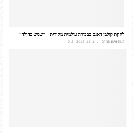
להקת קולבן דאנס בבכורה עולמית מקורית – “שמש כחולה”
מאת
איטו אבירם
יוני 25, 2026
0