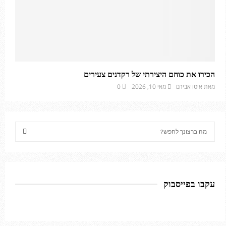
הכירו את כוחם היצירתי של רקדנים צעירים
מאת
איטו אבירם
מאי 10, 2026
0
S
e
a
S
r
c
E
h
עקבו בפייסבוק
f
A
o
r
R
: