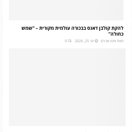
להקת קולבן דאנס בבכורה עולמית מקורית – “שמש
כחולה”
מאת
איטו אבירם
יוני 25, 2026
0