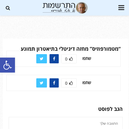
PRIMARY
MENU
Soundc
“מטמורפוזיס” מחזה דיגיטלי בתיאטרון תמונע
פתח סרגל נגישות
שתפו
0
שתפו
0
הגב לפוסט