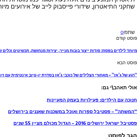
שחקני התיאטרון, שידורי פייסבוק לייב של אירועים מ
שתפו
0
פוסט קודם
מיוחד לילדים בפסח: סודות ייצור בובות מנייר, יצירות מנחושת, תכשיטים וכלים ש
פוסט הבא
“רגע של ג’אז” – מאחורי הצלילים של כוכבי ג’אז בסדרת יו-טיוב אינטימית עם זיו 
אולי תאהב\י גם:
חנוכה עם הילדים: פעילויות בעמק המעיינות
“המשתה” – פסטיבל ספרות ואוכל במשכנות שאננים בירושלים
פסטיבל ישראל ירושלים 2016 – הגדול מכולם מציין 55 שנים
הגב לפוסט