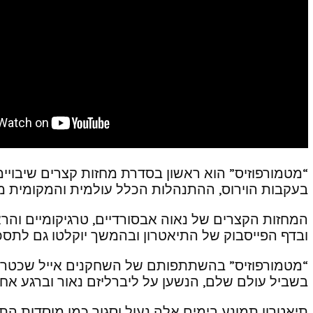
“מטמורפוזיס” הוא ראשון בסדרת מחזות קצרים שיבויימ
בעקבות הוירוס, ההתנהלות הכלל עולמית והמקומית מו
המחזות הקצרים של נאוה אבסורדיים, טרגיקומיים והר
ובדף הפייסבוק של התיאטרון ובהמשך יוקלטו גם לתסכ
“מטמורפוזיס” בהשתתפותם של השחקנים אייל שכטר, גיל
בשביל עולם שלם, הנשען על ליברליזם נאור וברגע אח
תיאטרון תמונע בימים אלה נעול וסגור כמו מוסדות ה