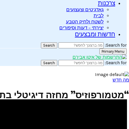
צרכנות
גאדג’טים וצעצועים
לבית
לשטח ולחיק הטבע
יצירתי – דעות וסיפורים
חדשות ומבצעים
Search for:
Search
Primary Menu
Search for:
Search
מה חדש
“מטמורפוזיס” מחזה דיגיטלי בת
שתפו
0