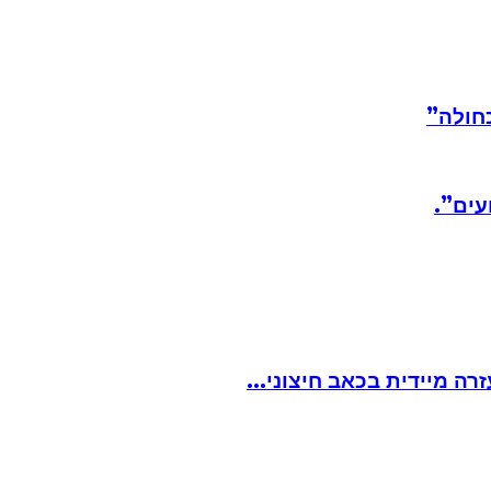
חולה”
עים”.
ה מיידית בכאב חיצוני...