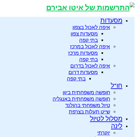
מסעדות
איפה לאכול בצפון
מסעדות צפון
בתי קפה
איפה לאכול במרכז
מסעדות מרכז
בתי קפה
איפה לאכול בדרום
מסעדות דרום
בתי קפה
חו”ל
חופשה משפחתית ביוון
חופשה משפחתית באנגליה
טיול משפחתי בהולנד
שייט תעלות בצרפת
מסלול לטיול
לינה
יוקרתי