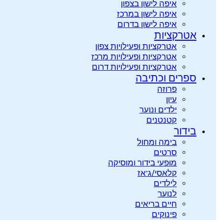
איפה לישון בצפון
איפה לישון במרכז
איפה לישון בדרום
אטרקציות
אטרקציות ופעילויות צפון
אטרקציות ופעילויות מרכז
אטרקציות ופעילויות דרום
ספרים וכתיבה
פרוזה
עיון
ילדים ונוער
קטנטנים
בידור
בימה ומחול
סרטים
מופעי בידור ומוסיקה
קלאסי/ג’אז
לילדים
לנוער
חיים בריאים
פינוקים