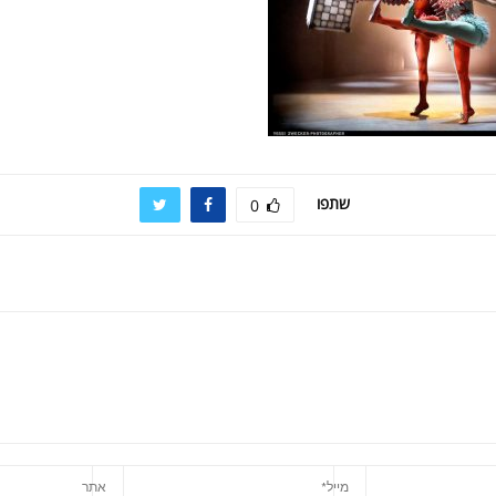
שתפו
0