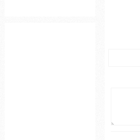
o
r
R
:
C
H