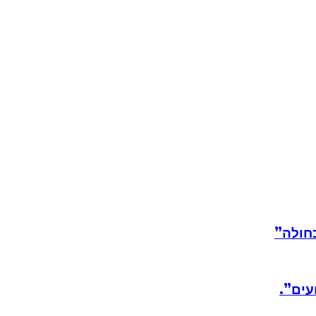
חולה”
עים”.