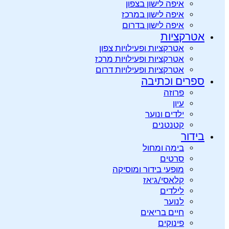
איפה לישון בצפון
איפה לישון במרכז
איפה לישון בדרום
אטרקציות
אטרקציות ופעילויות צפון
אטרקציות ופעילויות מרכז
אטרקציות ופעילויות דרום
ספרים וכתיבה
פרוזה
עיון
ילדים ונוער
קטנטנים
בידור
בימה ומחול
סרטים
מופעי בידור ומוסיקה
קלאסי/ג’אז
לילדים
לנוער
חיים בריאים
פינוקים