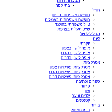
מסעדות דרום
בתי קפה
חו”ל
חופשה משפחתית ביוון
חופשה משפחתית באנגליה
טיול משפחתי בהולנד
שייט תעלות בצרפת
מסלול לטיול
לינה
יוקרתי
איפה לישון בצפון
איפה לישון במרכז
איפה לישון בדרום
אטרקציות
אטרקציות ופעילויות צפון
אטרקציות ופעילויות מרכז
אטרקציות ופעילויות דרום
ספרים וכתיבה
פרוזה
עיון
ילדים ונוער
קטנטנים
בידור
בימה ומחול