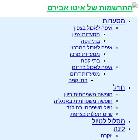
מסעדות
איפה לאכול בצפון
מסעדות צפון
בתי קפה
איפה לאכול במרכז
מסעדות מרכז
בתי קפה
איפה לאכול בדרום
מסעדות דרום
בתי קפה
חו”ל
חופשה משפחתית ביוון
חופשה משפחתית באנגליה
טיול משפחתי בהולנד
שייט תעלות בצרפת
מסלול לטיול
לינה
יוקרתי