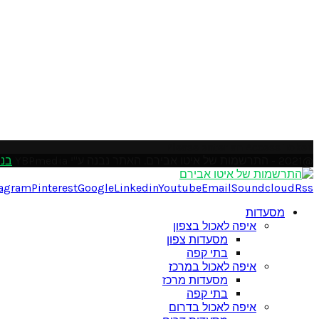
Please enter an Access Token
@2021 - התרשמות של איטו אבירם. האתר נבנה ע"י YBPmedia
בני
tagram
Pinterest
Google
Linkedin
Youtube
Email
Soundcloud
Rss
מסעדות
איפה לאכול בצפון
מסעדות צפון
בתי קפה
איפה לאכול במרכז
מסעדות מרכז
בתי קפה
איפה לאכול בדרום