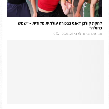
להקת קולבן דאנס בבכורה עולמית מקורית – “שמש
כחולה”
מאת
איטו אבירם
יוני 25, 2026
0