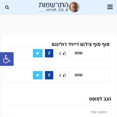
PRIMARY
MENU
Soundc
סוף סוף צילום דייויד רולינגס
פתח סרגל נגישות
שתפו
0
שתפו
0
הגב לפוסט