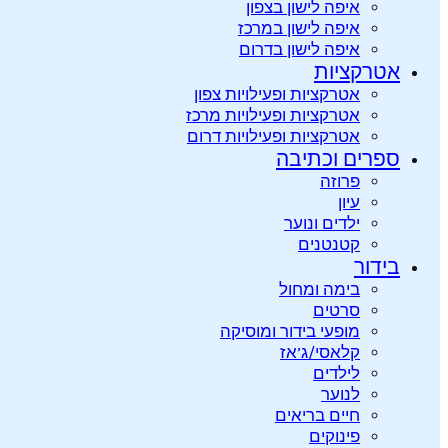
איפה לישון בצפון
איפה לישון במרכז
איפה לישון בדרום
אטרקציות
אטרקציות ופעילויות צפון
אטרקציות ופעילויות מרכז
אטרקציות ופעילויות דרום
ספרים וכתיבה
פרוזה
עיון
ילדים ונוער
קטנטנים
בידור
בימה ומחול
סרטים
מופעי בידור ומוסיקה
קלאסי/ג’אז
לילדים
לנוער
חיים בריאים
פינוקים