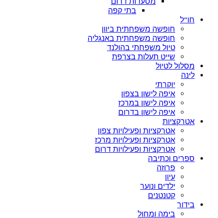
מסעדות דרום
בתי קפה
חו”ל
חופשה משפחתית ביוון
חופשה משפחתית באנגליה
טיול משפחתי בהולנד
שייט תעלות בצרפת
מסלול לטיול
לינה
יוקרתי
איפה לישון בצפון
איפה לישון במרכז
איפה לישון בדרום
אטרקציות
אטרקציות ופעילויות צפון
אטרקציות ופעילויות מרכז
אטרקציות ופעילויות דרום
ספרים וכתיבה
פרוזה
עיון
ילדים ונוער
קטנטנים
בידור
בימה ומחול