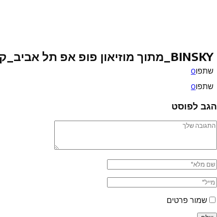
BINSKY_מתוך מוזיאון פופ אפ תל אביב_קרדיט צילום גילי לוינסון
שתפו
0
שתפו
0
הגב לפוסט
שמור פרטים