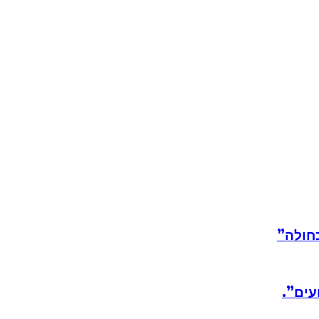
חולה”
עים”.