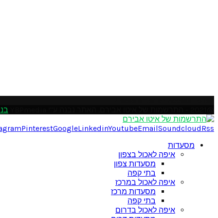
Please enter an Access Token
@2021 - התרשמות של איטו אבירם. האתר נבנה ע"י YBPmedia
בני
tagram
Pinterest
Google
Linkedin
Youtube
Email
Soundcloud
Rss
מסעדות
איפה לאכול בצפון
מסעדות צפון
בתי קפה
איפה לאכול במרכז
מסעדות מרכז
בתי קפה
איפה לאכול בדרום