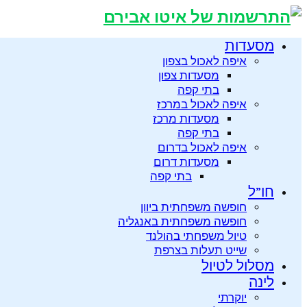
מסעדות
איפה לאכול בצפון
מסעדות צפון
בתי קפה
איפה לאכול במרכז
מסעדות מרכז
בתי קפה
איפה לאכול בדרום
מסעדות דרום
בתי קפה
חו”ל
חופשה משפחתית ביוון
חופשה משפחתית באנגליה
טיול משפחתי בהולנד
שייט תעלות בצרפת
מסלול לטיול
לינה
יוקרתי