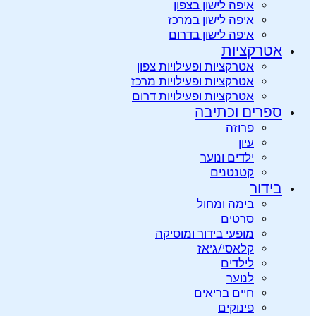
איפה לישון בצפון
איפה לישון במרכז
איפה לישון בדרום
אטרקציות
אטרקציות ופעילויות צפון
אטרקציות ופעילויות מרכז
אטרקציות ופעילויות דרום
ספרים וכתיבה
פרוזה
עיון
ילדים ונוער
קטנטנים
בידור
בימה ומחול
סרטים
מופעי בידור ומוסיקה
קלאסי/ג’אז
לילדים
לנוער
חיים בריאים
פינוקים