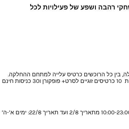
חקי רהבה ושפע של פעילויות לכל
ערך הגרלה, בין כל הרוכשים כרטיס עלייה למתחם ההחלקה.
לזוכים יוענקו מתנות מדהימות: אייפון 6 , מלתחת ביגוד של בילבונג, נעלי החלקה מקצועיות,10 פיצות משפחתיות 10 כרטיסים זוגיים לסרט+ פופקורן ו30 כניסות חינם
יום שבת 10:00-23:00 מתאריך 22/7 ועד תאריך 1/8: ימים א’-ה’ 10:00-23:00, יום ו’ – 11:00-23:00, יום שבת 10:00-23:00 מתאריך 2/8 ועד תאריך 22/8: ימים א’-ה’