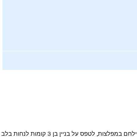
בואו לקחת חלק בעולם דמיוני, קסום ומהפנט – שקם לתחייה ופורץ החוצה. אתם מוזמנים לעופף בשמיים ,להילחם במפלצות, לטפס על בניין בן 3 קומות לנחות בלב