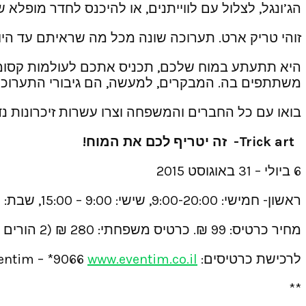
הג’ונגל, לצלול עם לווייתנים, או להיכנס לחדר מופלא ש
זוהי טריק ארט. תערוכה שונה מכל מה שראיתם עד היו
היא תתעתע במוח שלכם, תכניס אתכם לעולמות קסומי
משתתפים בה. המבקרים, למעשה, הם גיבורי התערוכה
בואו עם כל החברים והמשפחה וצרו עשרות זיכרונות נד
Trick art-
זה יטריף לכם את המוח!
6 ביולי – 31 באוגוסט 2015
ראשון- חמישי: 9:00-20:00, שישי: 9:00 – 15:00, שבת: 9:00 – 20:00
מחיר כרטיס: 99 ₪. כרטיס משפחתי: 280 ₪ (2 הורים + 2 ילדים עד גיל 13). לאומי קארד: 1+1….
לרכישת כרטיסים: Eventim – *9066
www.eventim.co.il
**