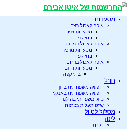
מסעדות
איפה לאכול בצפון
מסעדות צפון
בתי קפה
איפה לאכול במרכז
מסעדות מרכז
בתי קפה
איפה לאכול בדרום
מסעדות דרום
בתי קפה
חו”ל
חופשה משפחתית ביוון
חופשה משפחתית באנגליה
טיול משפחתי בהולנד
שייט תעלות בצרפת
מסלול לטיול
לינה
יוקרתי