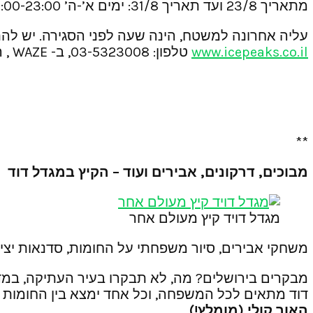
מתאריך 23/8 ועד תאריך 31/8: ימים א’-ה’ 10:00-23:00, יום ו’ – 11:00-23:00, יום שבת 10:00-23:00
עליה אחרונה למשטח, הינה שעה לפני הסגירה. יש להת
www.icepeaks.co.il
טלפון: 03-5323008, ב- WAZE , הקלידו היכל הקרח חולון.
**
מבוכים, דרקונים, אבירים ועוד – הקיץ במגדל דוד
מגדל דויד קיץ מעולם אחר
משחקי אבירים, סיור משפחתי על החומות, סדנאות יצירה
מבקרים בירושלים? מה, לא תבקרו בעיר העתיקה, במדרח
דוד מתאים לכל המשפחה, וכל אחד ימצא בין החומות ה
האור קולי (מומלץ!)