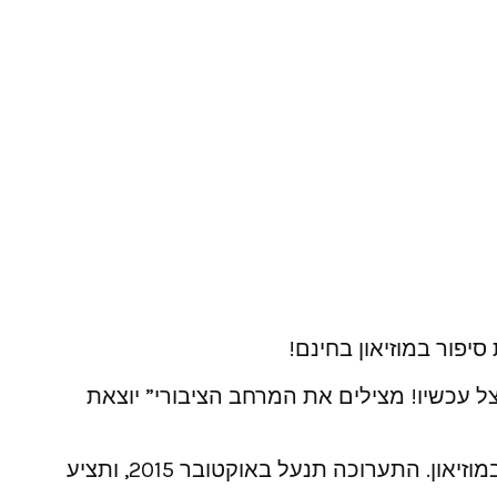
יפור במוזיאון בחינם!
ל עכשיו! מצילים את המרחב הציבורי” יוצאת
המתקנים הם זוכי תחרות בינלאומית שנערכה במסגרת פרויקט רב שנתי בתמיכת קרן ברכה, ושיאו בתערוכה במוזיאון. התערוכה תנעל באוקטובר 2015, ותציע