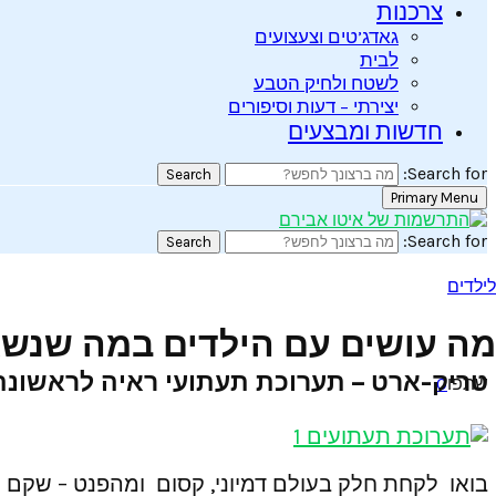
צרכנות
גאדג’טים וצעצועים
לבית
לשטח ולחיק הטבע
יצירתי – דעות וסיפורים
חדשות ומבצעים
Search for:
Search
Primary Menu
Search for:
Search
לילדים
מה עושים עם הילדים במה שנש
טריק-ארט – תערוכת תעתועי ראיה לראשונ
שתפו
0