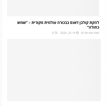
להקת קולבן דאנס בבכורה עולמית מקורית – “שמש
כחולה”
מאת
איטו אבירם
יוני 25, 2026
0