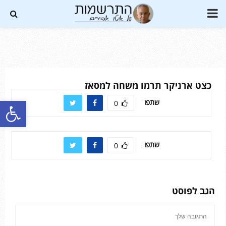
PRIMARY
MENU
Soundc
כצט ארניקר תרמו משחה למסאז
פתח סרגל נגישות
שתפו
0
שתפו
0
הגב לפוסט