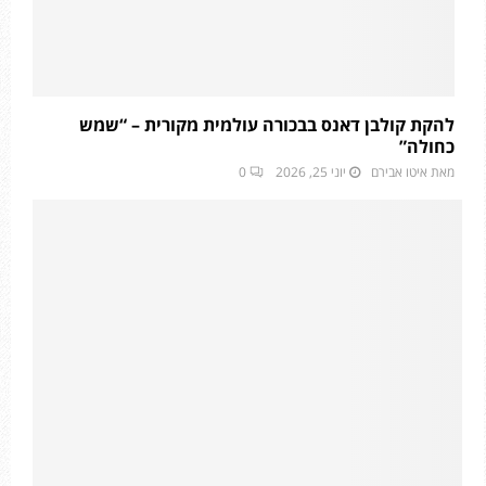
להקת קולבן דאנס בבכורה עולמית מקורית – “שמש
כחולה”
מאת
איטו אבירם
יוני 25, 2026
0