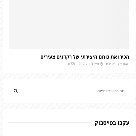
הכירו את כוחם היצירתי של רקדנים צעירים
מאת
איטו אבירם
מאי 10, 2026
0
S
e
a
S
r
c
E
h
עקבו בפייסבוק
f
A
o