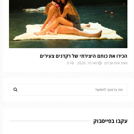
הכירו את כוחם היצירתי של רקדנים צעירים
מאת
איטו אבירם
מאי 10, 2026
0
S
e
a
S
r
c
E
h
עקבו בפייסבוק
f
A
o