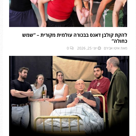
להקת קולבן דאנס בבכורה עולמית מקורית – “שמש
כחולה”
מאת
איטו אבירם
יוני 25, 2026
0