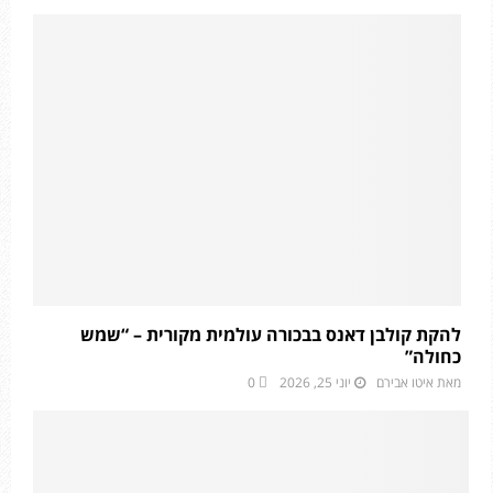
להקת קולבן דאנס בבכורה עולמית מקורית – “שמש
כחולה”
מאת
איטו אבירם
יוני 25, 2026
0