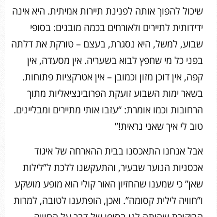
שיכול להפוך אותה לפנינת תיירות אמיתית. היא אינה
ידידותית לתיירים ולאורחים בכמה מובנים: בסופי
שבוע, למשל, היא נסגרת, בעצם – טורקת את דלתה
בפני כל מי שחפץ לבוא בשעריה. אין מסעדה, אין
קפה, אין דוכן מזון וכמובן – אין אטרקציות פתוחות.
בשאר ימות השבוע זועקת הפרובינציאליות מתוך
הרחובות וכמו אומרת: “עזבו אותי מתיירים ומבליינים.
טוב לי איך שאני נראית!”
אבל אנחנו התאכסנו בבית ההארחה של איגוד
אכסניות הנוער שבעיר, והתעקשנו ללכת ל”לילות
שאן” כי שמענו שהחזיון האור קולי הוא מופע מושקע
ו”חוויה לילית קסומה”. ואכן, הופתענו לטובה, למרות
הביקורת שהיתה לנו בסופו של דבר על החוויה.