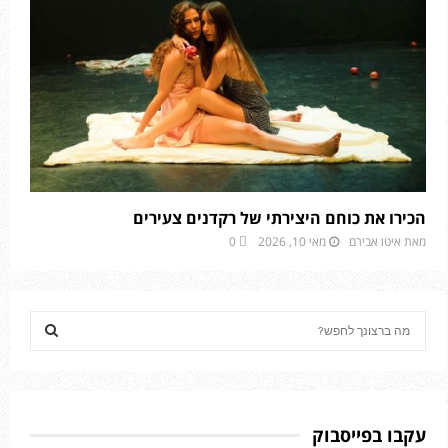
הכירו את כוחם היצירתי של רקדנים צעירים
מאת
איטו אבירם
מאי 10, 2026
0
S
e
a
S
r
c
E
h
עקבו בפייסבוק
f