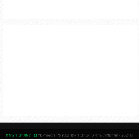
A
o
r
R
:
C
H
Please enter an Access Token
@2021 - התרשמות של איטו אבירם. האתר נבנה ע"י YBPmedia
בניית אתרים
.
הצהרת