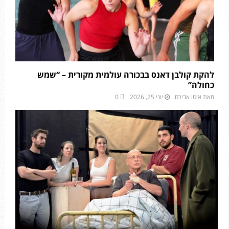
להקת קולבן דאנס בבכורה עולמית מקורית – “שמש
כחולה”
מאת
איטו אבירם
יוני 25, 2026
0