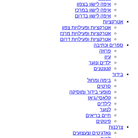
איפה לישון בצפון
איפה לישון במרכז
איפה לישון בדרום
אטרקציות
אטרקציות ופעילויות צפון
אטרקציות ופעילויות מרכז
אטרקציות ופעילויות דרום
ספרים וכתיבה
פרוזה
עיון
ילדים ונוער
קטנטנים
בידור
בימה ומחול
סרטים
מופעי בידור ומוסיקה
קלאסי/ג’אז
לילדים
לנוער
חיים בריאים
פינוקים
צרכנות
גאדג’טים וצעצועים