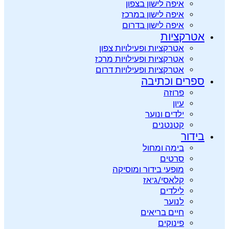
איפה לישון בצפון
איפה לישון במרכז
איפה לישון בדרום
אטרקציות
אטרקציות ופעילויות צפון
אטרקציות ופעילויות מרכז
אטרקציות ופעילויות דרום
ספרים וכתיבה
פרוזה
עיון
ילדים ונוער
קטנטנים
בידור
בימה ומחול
סרטים
מופעי בידור ומוסיקה
קלאסי/ג’אז
לילדים
לנוער
חיים בריאים
פינוקים