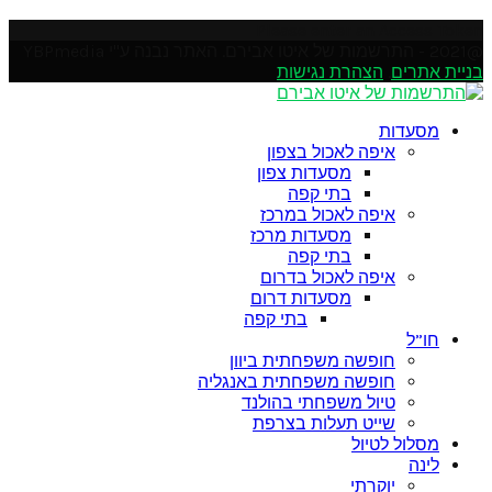
Please enter an Access Token
@2021 - התרשמות של איטו אבירם. האתר נבנה ע"י YBPmedia
בניית אתרים
.
הצהרת נגישות
Soundcloud
Instagram
Facebook
Pinterest
Linkedin
Youtube
Twitter
Google
Email
Rss
מסעדות
איפה לאכול בצפון
מסעדות צפון
בתי קפה
איפה לאכול במרכז
מסעדות מרכז
בתי קפה
איפה לאכול בדרום
מסעדות דרום
בתי קפה
חו”ל
חופשה משפחתית ביוון
חופשה משפחתית באנגליה
טיול משפחתי בהולנד
שייט תעלות בצרפת
מסלול לטיול
לינה
יוקרתי