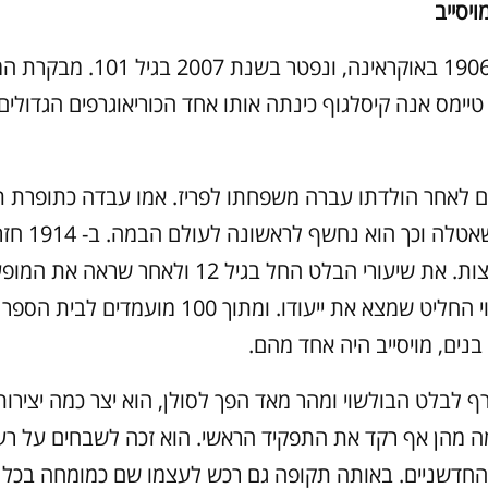
ויסייב
נולד בשנת 1906 באוקראינה, ונפטר ב
 טיימס אנה קיסלגוף כינתה אותו אחד הכוריאוגרפים הגדולי
 לאחר הולדתו עברה משפחתו לפריז. אמו עבדה כתופרת 
בתיאטרון השאטלה
לברית המועצות. את שיעורי הבלט החל בגיל 12 ולאח
במת הבולשוי החליט שמצא את ייעודו. ומתוך 100 מו
נים, מויסייב היה אחד מהם.
ף לבלט הבולשוי ומהר מאד הפך לסולן, הוא יצר כמה יצירו
ה מהן אף רקד את התפקיד הראשי. הוא זכה לשבחים על רעיו
החדשניים. באותה תקופה גם רכש לעצמו שם כמומחה בכל 