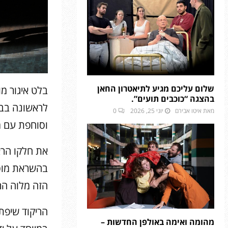
שלום עליכם מגיע לתיאטרון החאן
בלט איגור מ
בהצגה “כוכבים תועים”.
לראשונה בבי
מאת
איטו אבירם
יוני 25, 2026
0
וסוחפת עם מ
את חלקו הראש
בהשראת מוסי
הזה מלוה הרכב מוסיקל
הריקוד שיפת
מהומה ואימה באולפן החדשות –