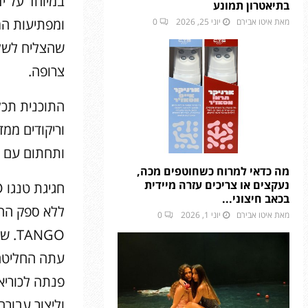
במיוחד על יד
בתיאטרון תמונע
ומפתיעות המ
מאת
איטו אבירם
יוני 25, 2026
0
שהצליח לשלב
צרופה.
התוכנית תכלו
וריקודים ממדי
ותחתום עם ר
מה כדאי למרוח כשחוטפים מכה,
נעקצים או צריכים עזרה מיידית
חגיגת טנגו DEL PLATA TANGO
בכאב חיצוני...
מאת
איטו אבירם
יוני 1, 2026
0
ANGO
עתה החליטה 
פנתה לכוריא
וליצור עבור