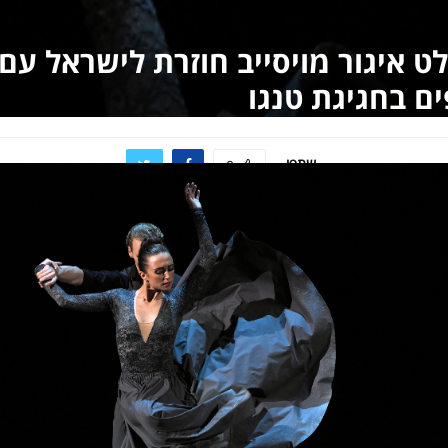
 בחגיגת טנגו
שתפו
0