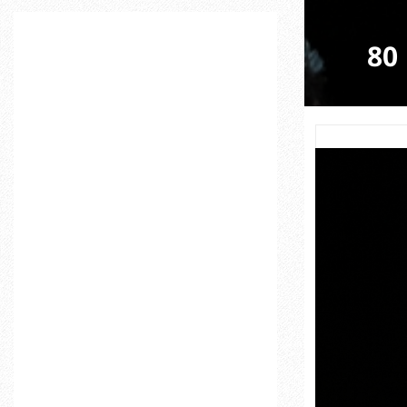
C
להקת בלט איגור מויסייב חוזרת לישראל עם 80
H