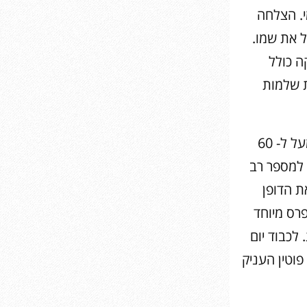
י. הצלחה
 את שמו.
קה כולל
רות שלמות
מאז ההופעה הראשונה בשנת 1938 סיירה הלהקה בכל רחבי העולם במעל ל- 60
 למספר רב
ת הדופן
רס מיוחד
לכבוד יום
וטין העניק