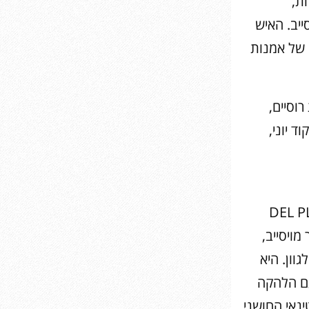
ת,
יב. האיש
 של אמנות
וסיים,
ד יוני,
יא היצירה החדשה חגיגת טנגו DEL PLATA
מויסייב,
ון. היא
עם הלהקה
נאי החושני