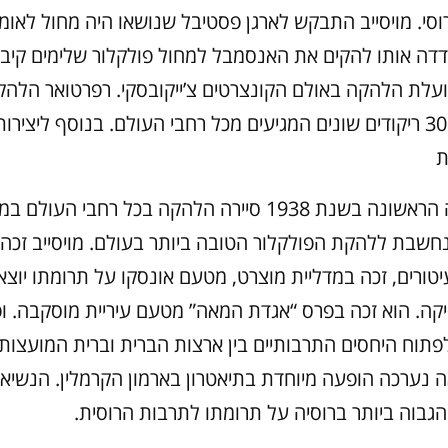
וסי. מויסייב התבקש לארגן פסטיבל שנושאו היה מחול לאומ
דה אותו להקים את האנסמבל למחול פולקלור שלימים קיבל
 1940 פועלת הלהקה באולם הקונצרטים צ’ייקובסקי. רפרטואר הלה
למעלה מ- 300 ריקודים שונים המגיעים מכל רחבי העולם. בנוסף ליצי
ת
נחשבת ללהקת הפולקלור הטובה ביותר בעולם. מויסייב זכה
יטורים, זכה במדליית מוצרט, מטעם אונסקו על תרומתו יוצא
קה. הוא זכה בפרס “אגדת המאה” מטעם עיריית מוסקבה. ופ
פתוח היחסים התרבותיים בין ארצות הברית וברית המועצות. 
 נערכה הופעה מיוחדת בתיאטרון בארמון הקרמלין. הנשיא פ
הגבוה ביותר ברוסיה על תרומתו לתרבות הרוסית.