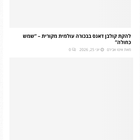
להקת קולבן דאנס בבכורה עולמית מקורית – “שמש
כחולה”
מאת
איטו אבירם
יוני 25, 2026
0