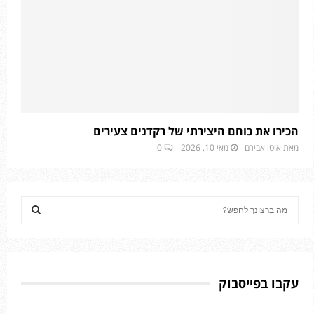
הכירו את כוחם היצירתי של רקדנים צעירים
מאת
איטו אבירם
מאי 10, 2026
0
S
e
a
S
r
c
E
h
עקבו בפייסבוק
f
A
o