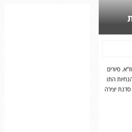
C
ת
H
”א. סיורים
נחיות התו
סדנת יצירה