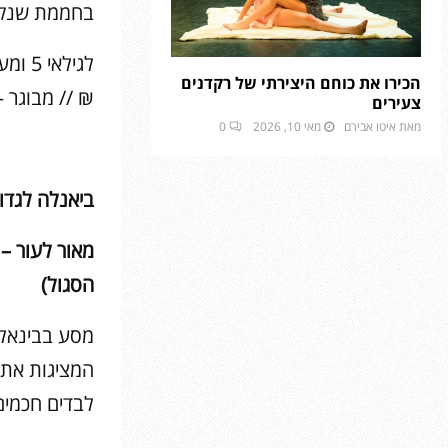
בחממת שנקר
הכירו את כוחם היצירתי של רקדנים
₪ // מבוגר –
צעירים
מאת
איטו אבירם
מאי 10, 2026
0
ביאנלה לגדו
מאור לעור –
הסגול)
מסע בבינאלה 
המציגות את 
לבדים חכמים