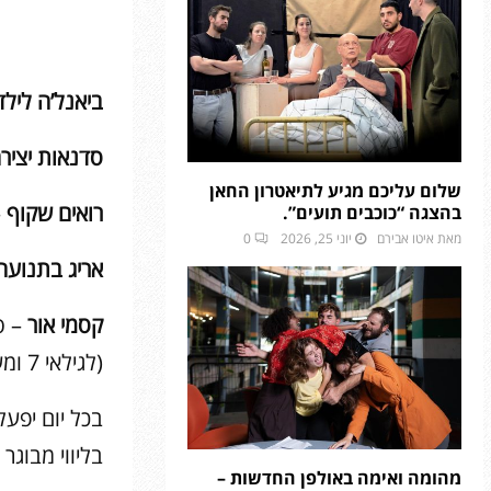
ביאנל’ה לילד
סדנאות יציר
שלום עליכם מגיע לתיאטרון החאן
רואים שקוף
–
בהצגה “כוכבים תועים”.
מאת
איטו אבירם
יוני 25, 2026
0
אריג בתנועה
קסמי אור
– ס
(לגילאי 7 ומעלה)
בכל יום יפעל
בליווי מבוגר
מהומה ואימה באולפן החדשות –