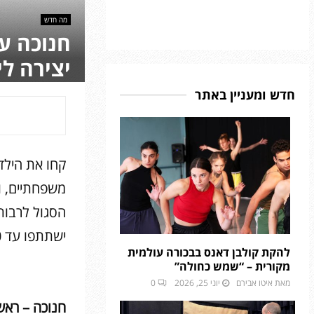
מה חדש
חנוכה ע
יצירה לי
חדש ומעניין באתר
קחו את הילדי
משפחתיים, ו
הסגול לרבות
ישתתפו עד 10 ילדים ובכל סיור ישתתפו עד 10 מבקרים.
להקת קולבן דאנס בבכורה עולמית
מקורית – “שמש כחולה”
מאת
איטו אבירם
יוני 25, 2026
0
חנוכה – ראשון 13.12 עד חמישי