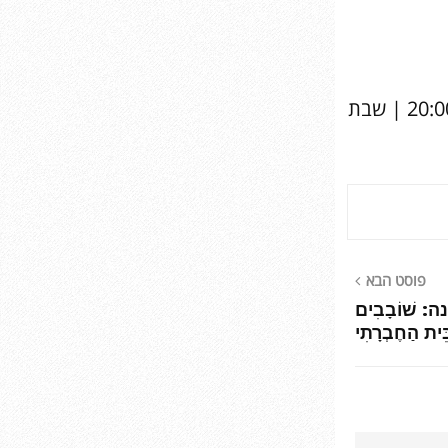
שעות פתיחה: ראשון, שני, רביעי 16:00-10:00 | שלישי, חמישי 20:00-10:00 | שבת
פוסט הבא
 שׁוֹבָבִים
ֵית הַחֶבְרָתִי