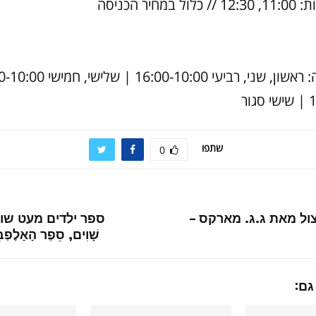
מחיר הכניסה
ור
שתפו
0
צול מאת ג.ג. מארקס –
ספר ילדים מעט שונה:
שָׁוִים, סֵפֶר הָאָלֶפְבּ
גם: