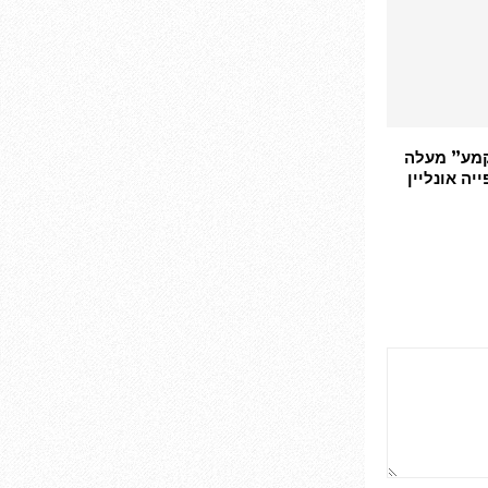
מע” מעלה
יה אונליין