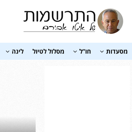
Soundc
מסעדות
חו”ל
מסלול לטיול
לינה