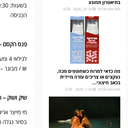
בתיאטרון תמונע
מאת
איטו אבירם
יוני 25, 2026
0
הכניסה
פנס הקסם –
₪ / מבוגר –
מה כדאי למרוח כשחוטפים מכה,
נעקצים או צריכים עזרה מיידית
בכאב חיצוני...
מאת
איטו אבירם
יוני 1, 2026
0
שיק ושוק – 
מי מייצר ארי
בסיור נגלה 