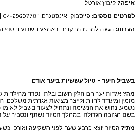
איפה?
קיבוץ אורטל
לפרטים נוספים:
פייסבוק ואינסטגרם: “ortalwinery” | 04-6960770
הערות:
הגעה למרכז מבקרים באמצע השבוע ובסוף הש
בשביל היער – טיול עששיות ביער אודם
מה?
אגדות יער הם חלק חשוב ובלתי נפרד מהילדות של 
מזמין ומעודד לחוות ולייצר מציאות אגדתית משלכם. ה
נשמע, נחוש את הנשימה ונתחיל לצעוד בשביל לא מו כ
בשם הג’ובה הגדולה. במהלך הסיור נשתף ונסביר על הא
מתי?
הסיור יוצא כרבע שעה לפני השקיעה ואורכו כשעה