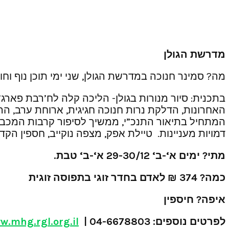
מדרשת
הגולן
מה? סמינר חנוכה במדרשת הגולן, שני ימי תוכן נוף וחוו
בתכנית: סיור מנורות בגולן- הליכה קלה לח’רבת פארג
האחרונות, הדלקת נרות חנוכה חגיגית, ארוחת ערב, הר
המתחיל בתיאור התנכ”י, ממשיך לסיפור קרבות המכבים ב
דמויות מעניינות. טיילת אפק, מצפה נוקייב, חספין הקדו
מתי
?
ימים
א
‘-
ב
‘ 29-30/12
א
‘-
ב
‘
טבת
.
כמה
? 374 ₪
לאדם
בחדר
זוגי
בתפוסה
זוגית
איפה
?
חיספין
לפרטים
נוספים
:
| 04-6678803 (
w.mhg.rgl.org.il