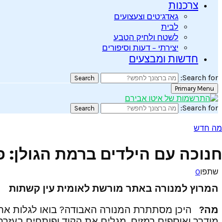
צרכנות
גאדג’טים וצעצועים
לבית
לשטח ולחיק הטבע
יצירתי – דעות וסיפורים
חדשות ומבצעים
Search for:
Search
Primary Menu
Search for:
Search
מה חדש
חנוכה עם הילדים ברמת הגולן: פע
שתפו
0
המרוץ למנורה באתר מורשת לאומית עין קשתות
מה?
היכן מסתתרת המנורה האבודה? בואו לגלות את המ
מודרך ואוספים רמזים. מגלים את הקוד ופותחים בעזר