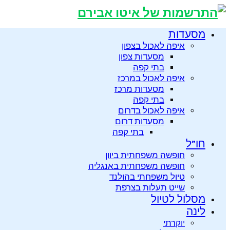
מסעדות
איפה לאכול בצפון
מסעדות צפון
בתי קפה
איפה לאכול במרכז
מסעדות מרכז
בתי קפה
איפה לאכול בדרום
מסעדות דרום
בתי קפה
חו”ל
חופשה משפחתית ביוון
חופשה משפחתית באנגליה
טיול משפחתי בהולנד
שייט תעלות בצרפת
מסלול לטיול
לינה
יוקרתי