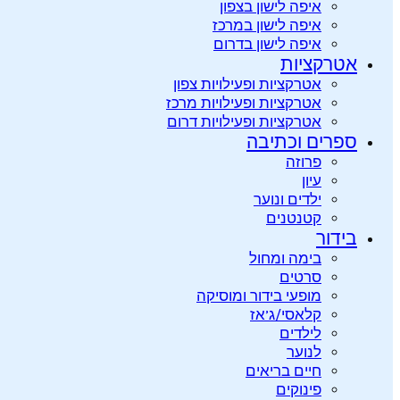
איפה לישון בצפון
איפה לישון במרכז
איפה לישון בדרום
אטרקציות
אטרקציות ופעילויות צפון
אטרקציות ופעילויות מרכז
אטרקציות ופעילויות דרום
ספרים וכתיבה
פרוזה
עיון
ילדים ונוער
קטנטנים
בידור
בימה ומחול
סרטים
מופעי בידור ומוסיקה
קלאסי/ג’אז
לילדים
לנוער
חיים בריאים
פינוקים