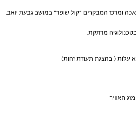
אכה ומרכז המבקרים “קול שופר” במושב גבעת יואב.
זג האוויר