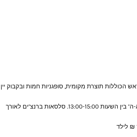
 הכוללות תוצרת מקומית, סופגניות חמות ובקבוק יין
פתוחים מראשון ועד שבת, שעות הפתיחה של המרכז מבקרים הן בין 10:00-16:00, תחנות יצירה בימים א-ה’ בין השעות 13:00-15:00. סלסאות ברנצ’ים לאורך