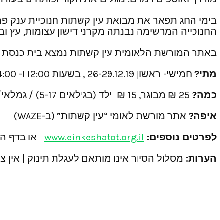
בימי החג תפאר את מבואת עין קשתות חנוכיית ענק פרי
החנוכייה המרשימה נבנתה מקרני דישון עצומות, עץ ובר
באתר המורשת הלאומית עין קשתות נמצא בית כנסת שנחרב לפני 1,500 שנה ברעידת אדמה הרסנית ושו
מתי?
חמישי- ראשון 26-29.12.19 , בשעות 12:00 ו- 14:00
כמה?
25 ₪ מבוגר, 15 ₪ ילד (בגילאים 5-17) / גמלאי/ סטודנט (בהצגת תעודה), תושב גולן כניסה לאתר – ללא עלות ( בהצגת תעודת זהות)
איפה?
אתר מורשת לאומי “עין קשתות” (ב-WAZE)
לפרטים נוספים:
www.einkeshatot.org.il
או בדף הפי
הערות:
מסלול הסיור אינו מותאם לעגלת תינוק | אין צ