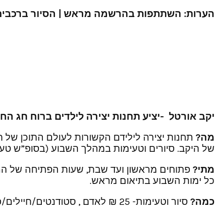
הערות
:
השתתפות
בהרשמה
מראש
|
הסיור
ברכבים
יקב אורטל -יציע תחנות יצירה לילדים ברוח חג הח
מ
ה?
תחנות יצירה לילידם הקשורות לעולם התוכן של חנ
של היקב. סיורים וטעימות במהלך השבוע (בסופ”ש טעי
מתי?
כל ימות השבוע בתיאום מראש.
כמה?
סיור וטעימות- 25 ₪ לאדם , סטודנטים/חיילים/פנסיונרים- 15 ₪ לאדם, תחנות יצירה לילדים- החל מ-15 ₪ לילד