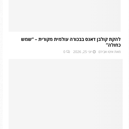
להקת קולבן דאנס בבכורה עולמית מקורית – “שמש
כחולה”
מאת
איטו אבירם
יוני 25, 2026
0