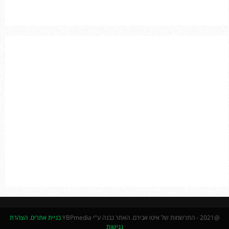
o
r
R
:
C
H
Please enter an Access Token
@2021 - התרשמות של איטו אבירם. האתר נבנה ע"י YBPmedia
בניית אתרים
.
הצהרת
נגישות