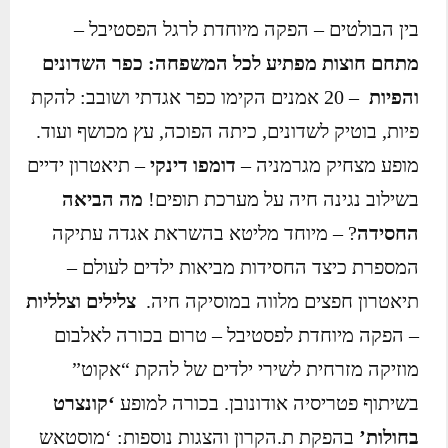
בין הבולטים – הפקה מיוחדת לרגל הפסטיבל –
מתחם חוצות מפתיע לכל המשפחה: כפר השדונים
והפיות
– 20 אמנים הקימו כפר אגדתי ושובב: להקת
פיות, בוטיק לשדונים, כיתה הפוכה, עץ מכושף ועוד.
מופע מצחיק מגרמניה –
דומפו דינקי
– תיאטרון ידיים
בשילוב נגינה חיה על מערכת תופים!
מה הביאה
החסידה
? – מיוחד מליטא בהשראת אגדה עתיקה
המספרת כיצד החסידות מביאות ילדים לעולם –
תיאטרון חפצים מלווה במוסיקה חיה.
צלילים וצלליות
– הפקה מיוחדת לפסטיבל – טרום בכורה לאלבום
מוזיקה מזרחית לשירי ילדים של להקת “אקוט”
בשיתוף פטריסיה אודונובן. בכורה למופע
‘קונצרט
בחולות’
בהפקת ת.הקרון והצגות נוספות: ‘מוסטאש