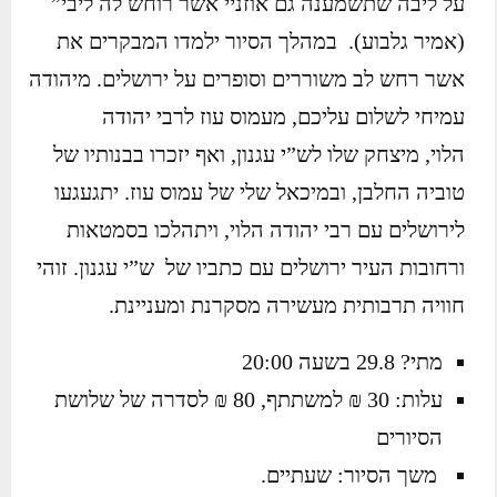
על ליבה שתשמענה גם אוזניי אשר רוחש לה ליבי”
(אמיר גלבוע). במהלך הסיור ילמדו המבקרים את
אשר רחש לב משוררים וסופרים על ירושלים. מיהודה
עמיחי לשלום עליכם, מעמוס עוז לרבי יהודה
הלוי, מיצחק שלו לש”י עגנון, ואף יזכרו בבנותיו של
טוביה החלבן, ובמיכאל שלי של עמוס עוז. יתגעגעו
לירושלים עם רבי יהודה הלוי, ויתהלכו בסמטאות
ורחובות העיר ירושלים עם כתביו של ש”י עגנון. זוהי
חוויה תרבותית מעשירה מסקרנת ומעניינת.
מתי? 29.8 בשעה 20:00
עלות: 30 ₪ למשתתף, 80 ₪ לסדרה של שלושת
הסיורים
משך הסיור: שעתיים.