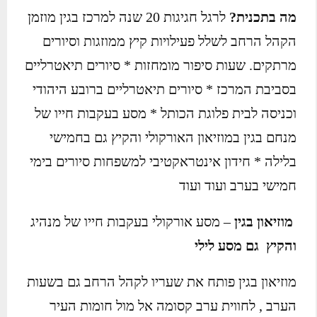
מה בתכנית?
לרגל חגיגות 20 שנה למרכז בגין מוזמן
הקהל הרחב לשלל פעילויות קיץ ממוזגות וסיורים
מרתקים. שעות סיפור מומחזות * סיורים תיאטרליים
בסביבת המרכז * סיורים תיאטרליים ברובע היהודי
וכניסה לבית פלוגת הכותל * מסע בעקבות חייו של
מנחם בגין במוזיאון האורקולי והקיץ גם בחמישי
בלילה * חידון אינטראקטיבי למשפחות סיורים בימי
חמישי בערב ועוד ועוד
מוזיאון בגין
– מסע אורקולי בעקבות חייו של מנהיג
והקיץ גם מסע לילי
מוזיאון בגין פותח את שעריו לקהל הרחב גם בשעות
הערב , לחווית ערב קסומה אל מול חומות העיר