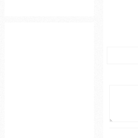
o
r
R
:
C
H