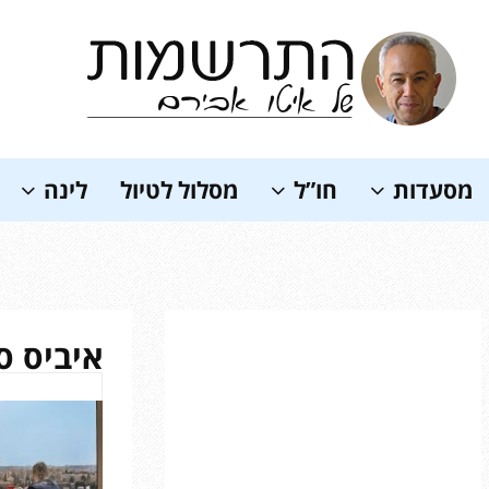
Soundc
מסעדות
חו”ל
מסלול לטיול
לינה
איביס ס