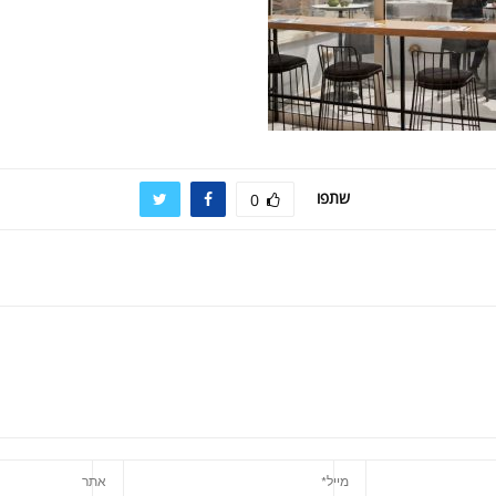
שתפו
0