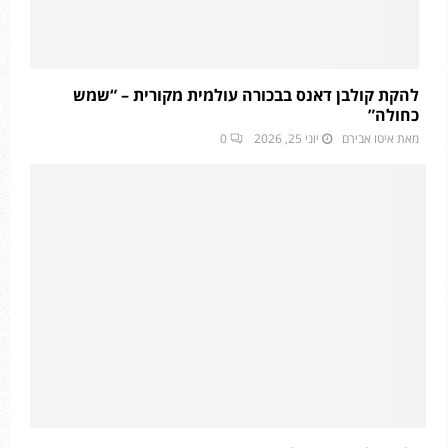
להקת קולבן דאנס בבכורה עולמית מקורית – “שמש
כחולה”
מאת
איטו אבירם
יוני 25, 2026
0