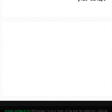
f
A
o
r
R
:
C
H
Please enter an Access Token
@2021 - התרשמות של איטו אבירם. האתר נבנה ע"י YBPmedia
בניית אתרים
.
הצהרת