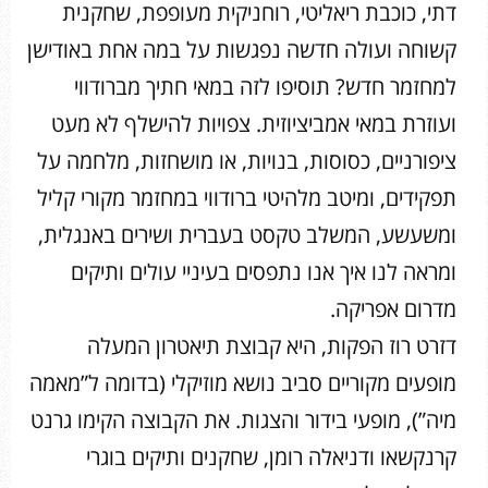
דתי, כוכבת ריאליטי, רוחניקית מעופפת, שחקנית
קשוחה ועולה חדשה נפגשות על במה אחת באודישן
למחזמר חדש? תוסיפו לזה במאי חתיך מברודווי
ועוזרת במאי אמביציוזית. צפויות להישלף לא מעט
ציפורניים, כסוסות, בנויות, או מושחזות, מלחמה על
תפקידים, ומיטב מלהיטי ברודווי במחזמר מקורי קליל
ומשעשע, המשלב טקסט בעברית ושירים באנגלית,
ומראה לנו איך אנו נתפסים בעיניי עולים ותיקים
מדרום אפריקה.
דזרט רוז הפקות, היא קבוצת תיאטרון המעלה
מופעים מקוריים סביב נושא מוזיקלי (בדומה ל”מאמה
מיה”), מופעי בידור והצגות. את הקבוצה הקימו גרנט
קרנקשאו ודניאלה רומן, שחקנים ותיקים בוגרי