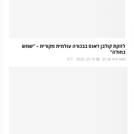
להקת קולבן דאנס בבכורה עולמית מקורית – “שמש
כחולה”
מאת
איטו אבירם
יוני 25, 2026
0