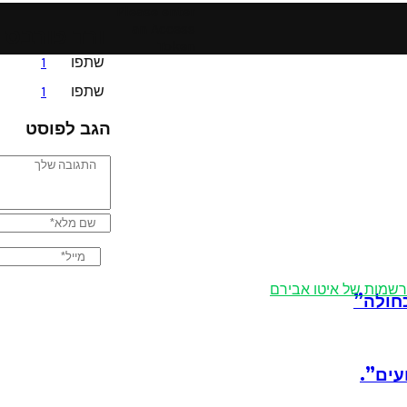
Please enter
an Access
ורד פורבס 
Token
שתפו
1
שתפו
1
הגב לפוסט
חולה”
עים”.