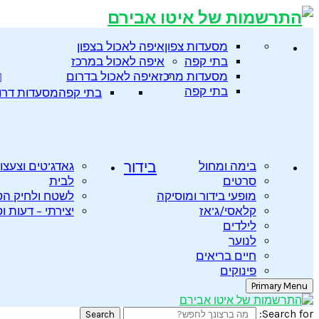
מסעדות צפון
איפה לאכול בצפון
בתי קפה
איפה לאכול במרכז
מסעדות מרכז
איפה לאכול בדרום
בתי קפה
בתי קפה
מסעדות דרו
בימה ומחול
בידור
גאדג’טים וצעצו
סרטים
לבית
מופעי בידור ומוסיקה
לשטח ולחיק ה
קלאסי/ג’אז
יצירתי – דעות ו
לילדים
לנוער
חיים בריאים
פינוקים
Primary Menu
Search for:
Search