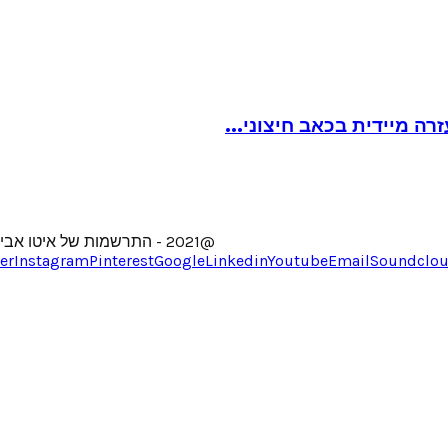
ה מיידית בכאב חיצוני...
@2021 - התרשמות של איטו אבירם. האתר נבנה ע"י YBPmedia
er
Instagram
Pinterest
Google
Linkedin
Youtube
Email
Soundclo