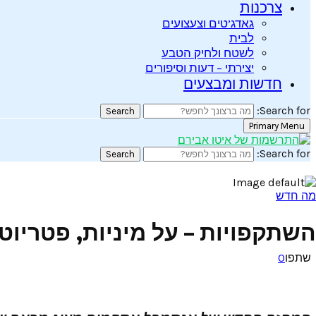
צרכנות
גאדג’טים וצעצועים
לבית
לשטח ולחיק הטבע
יצירתי – דעות וסיפורים
חדשות ומבצעים
Search for:
Search
Primary Menu
Search for:
Search
מה חדש
השתקפויות – על מיניות, פטריוטי
שתפו
0