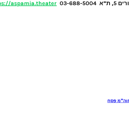
5, ת”א
03-688-5004
ps://aspamia.theater/