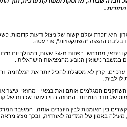
ברה שבורה, מרוסקת ומפורקת ערכית, תוך התמו
חזרות .
טרון. היא זוכרת עולם קשוח של ניצול ודעות קדומות, כשש
ח בליבת ההצגה “השתקפויות”, פרי עטה.
המחזה שאנסמבל “אספמיה” מעלה עתה בתיאטרון ניק
אים במשבר נישואין הנובע מהמציאות הישראלית .
 שנה ויש ביניהם פערים ערכיים. קרין לא מסוגלת להכיל יותר את 
ו לבית .
 השחקנים המגלמים אותם ואת במאי – מחזאי שיצר או
וס של חדר החזרות . המחזה בנוי כעוגת שכבות של קונ
ים בין האומנות לבין היוצרים אותה. המשבר המרכזי
, מעילה באמון של המדינה לאזרחיה, ובכך מציג מרא