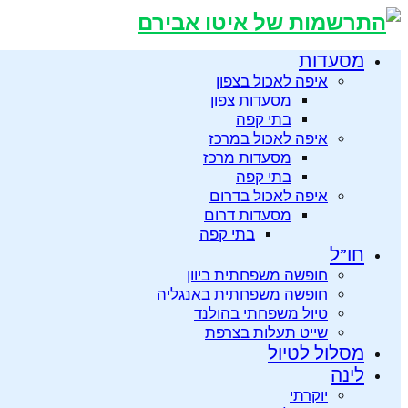
מסעדות
איפה לאכול בצפון
מסעדות צפון
בתי קפה
איפה לאכול במרכז
מסעדות מרכז
בתי קפה
איפה לאכול בדרום
מסעדות דרום
בתי קפה
חו”ל
חופשה משפחתית ביוון
חופשה משפחתית באנגליה
טיול משפחתי בהולנד
שייט תעלות בצרפת
מסלול לטיול
לינה
יוקרתי