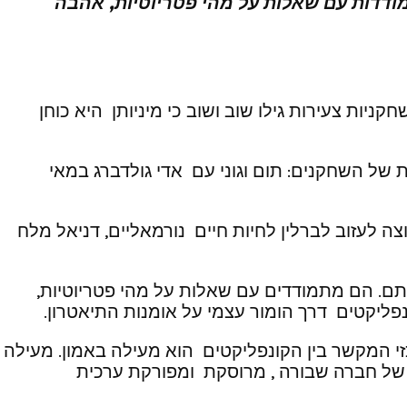
דדות עם שאלות על מהי פטריוטיות, אהבה
חקניות צעירות גילו שוב ושוב כי מיניותן היא כוחן
ו ניתאי, מתרחש בפחות מ-24 שעות, במהלך יום חזרות של השחקנים: תום וגוני עם אדי גולדברג במאי
המלחמה ורוצה לעזוב לברלין לחיות חיים נורמאליים, דניאל מלח
תם. הם מתמודדים עם שאלות על מהי פטריוטיות,
פליקטים דרך הומור עצמי על אומנות התיאטרון.
 המקשר בין הקונפליקטים הוא מעילה באמון. מעילה
ה של חברה שבורה , מרוסקת ומפורקת ערכית