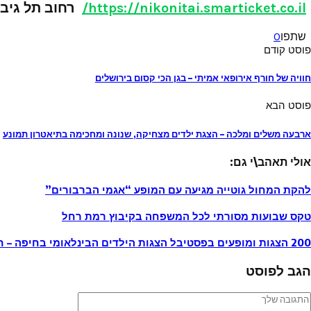
https://nikonitai.smarticket.co.il/
רחוב תל גיבורים 
שתפו
0
פוסט קודם
חוויה של חורף אירופאי אמיתי – בגן הכי קסום בירושלים
פוסט הבא
ארבעה משלים ומלכה – הצגת ילדים מצחיקה, שנונה ומחכימה בתיאטרון תמונע
אולי תאהב\י גם:
להקת המחול גוטייה מגיעה עם המופע “אגמי הברבורים”
טקס שבועות מסורתי לכל המשפחה בקיבוץ רמת רחל
200 הצגות ומופעים בפסטיבל הצגות הילדים הבינלאומי בחיפה – חוה”מ פסח
הגב לפוסט