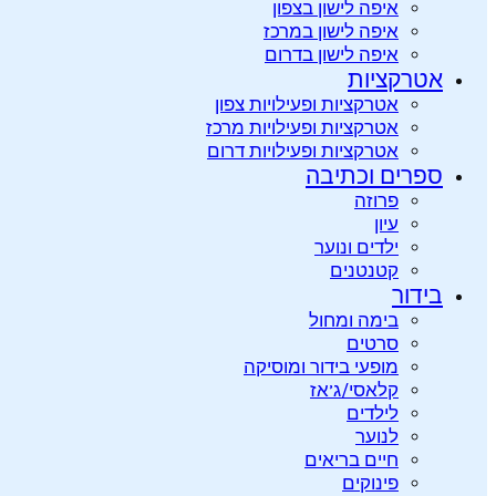
איפה לישון בצפון
איפה לישון במרכז
איפה לישון בדרום
אטרקציות
אטרקציות ופעילויות צפון
אטרקציות ופעילויות מרכז
אטרקציות ופעילויות דרום
ספרים וכתיבה
פרוזה
עיון
ילדים ונוער
קטנטנים
בידור
בימה ומחול
סרטים
מופעי בידור ומוסיקה
קלאסי/ג’אז
לילדים
לנוער
חיים בריאים
פינוקים