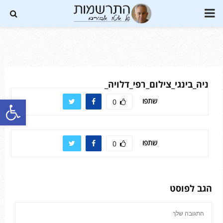
PRIMARY
MENU
Soundc
ניה_בינגי_צילום_רפי_דלויה_
פתח סרגל נגישות
שתפו
0
שתפו
0
הגב לפוסט