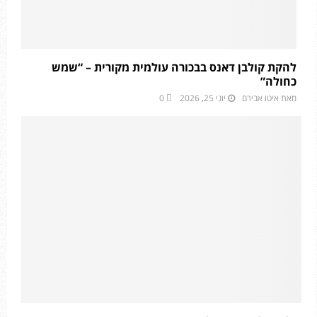
להקת קולבן דאנס בבכורה עולמית מקורית – “שמש
כחולה”
מאת
איטו אבירם
יוני 25, 2026
0