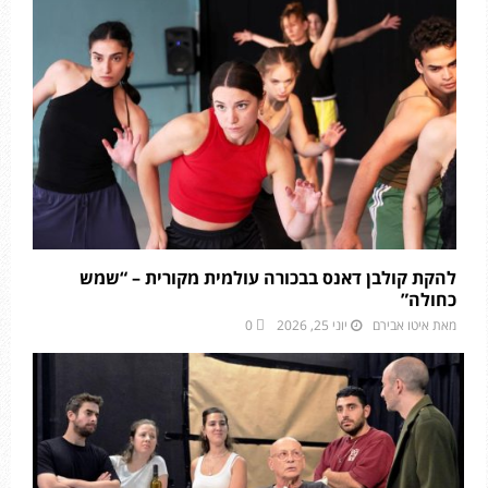
להקת קולבן דאנס בבכורה עולמית מקורית – “שמש
כחולה”
מאת
איטו אבירם
יוני 25, 2026
0