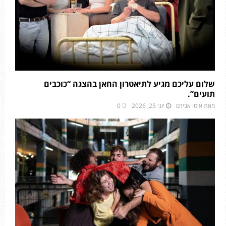
שלום עליכם מגיע לתיאטרון החאן בהצגה “כוכבים
תועים”.
מאת
איטו אבירם
יוני 25, 2026
0