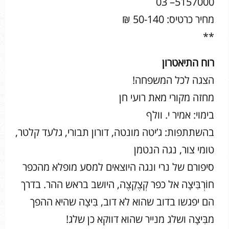
5157000– 03
מחיר כרטיס: 50-140 ₪
**
רוח התיאטרון
הצגה לכל המשפחה!
מחזה מקורי מאת רועי חן
בימוי: אמיר י. וולף
בהשתתפות: ג’יטה מונטה, דורון תבורי, גלעד קלטר,
טומי צור, נגה הנטמן
סיפורם של נרי ונגה היוצאים למסע מופלא מהכפר
חוֹ‏‎רְבִּיצָה אל כפר קְצֶקַצֶה, היושב בראש ההר. בדרך
הם יפגשו בדוב שהוא לא דוב, בִּיצָה שהיא ההפך
מבִּיצָה ושלג מנייר שהוא דווקא כן שלג!