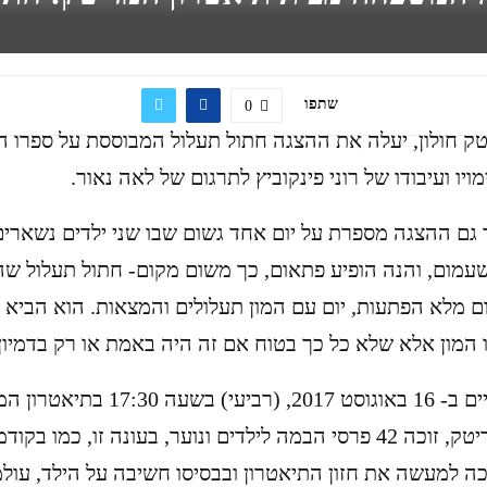
שתפו
0
טק חולון, יעלה את ההצגה חתול תעלול המבוססת על ספרו 
ויו ועיבודו של רוני פינקוביץ לתרגום של לאה נאור.
 גם ההצגה מספרת על יום אחד גשום שבו שני ילדים נשארים
מום, והנה הופיע פתאום, כך משום מקום- חתול תעלול שה
 מלא הפתעות, יום עם המון תעלולים והמצאות. הוא הביא 
ו המון אלא שלא כל כך בטוח אם זה היה באמת או רק בדמיו
ההצגה תתקיים ב- 16 באוגוסט 2017, (רביעי) בשעה 
תיאטרון המדיטק, זוכה 42 פרסי הבמה לילדים ונוער, בעונה זו, כמו בק
 למעשה את חזון התיאטרון ובבסיסו חשיבה על הילד, עולמו