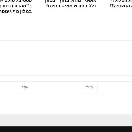
התעופה?!
דלל בחודש מאי – בחינם!
ב”מהדורת חורף
במלון נוף גינוסר