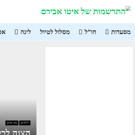
מסעדות
חו”ל
מסלול לטיול
לינה
אט
לילדים
מה חדש
הצגה לכל