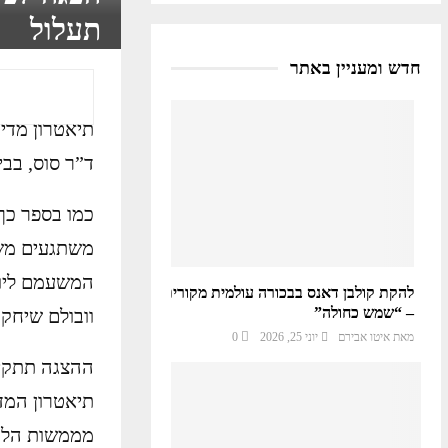
תעלול
חדש ומעניין באתר
תיאטרון מדי
ד”ר סוס, בבימ
כמו בספר כך
משתגעים משע
המשעמם ליום
להקת קולבן דאנס בבכורה עולמית מקורית
– “שמש כחולה”
וובולם שיחק
מאת
איטו אבירם
יוני 25, 2026
0
מממשות הלכה