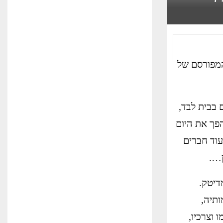
המפורסם של
 בבית לבד,
פך את היום
עוד חברים
ן….
17:30 בתיאטרון המדיטק.
ודמותיה,
 וצרכיו,