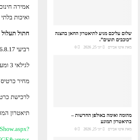
אמירה חינוכ
ואיכות בלתי
חתול תעלול
שלום עליכם מגיע לתיאטרון החאן בהצגה
“כוכבים תועים”.
מאת
איטו אבירם
יוני 25, 2026
0
רביעי 16.8.17 17:30
לגילאי 3 ומעלה
מחיר כרטיס: 75 ₪
לרכישת כרטיסים: 52
תיאטרון המדיטק
מהומה ואימה באולפן החדשות –
בתיאטרון תמונע
/Show.aspx?
מאת
איטו אבירם
יוני 25, 2026
0
FGE&amp;s