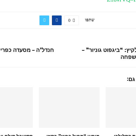
שתפו
0
יץ: “ביגפוט גוניור” –
חנדל’ה – מסעדה כפרית
שפחה
גם:
ת הסלולרי
מופעי “מחול בחוץ” בסוזן
פסטיבל סולם יע