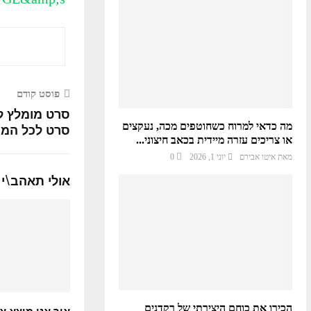
פוסט קודם
סרט מומלץ לק
מה כדאי למרוח כשחוטפים מכה, נעקצים
סרט לכל המ
או צריכים עזרה מיידית בכאב חיצוני...
מאת
איטו אבירם
יוני 1, 2026
0
אולי תאהב\י 
הכירו את כוחם היצירתי של רקדנים
איך אני מוצא א