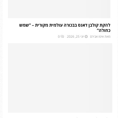
להקת קולבן דאנס בבכורה עולמית מקורית – “שמש
כחולה”
מאת
איטו אבירם
יוני 25, 2026
0