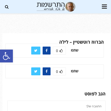
PRIMARY
MENU
Soundc
הברווז רוטשטיין – לילה
פתח סרגל נגישות
שתפו
0
שתפו
0
הגב לפוסט