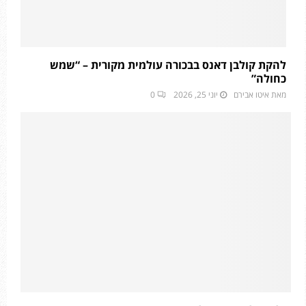
להקת קולבן דאנס בבכורה עולמית מקורית – “שמש
כחולה”
מאת
איטו אבירם
יוני 25, 2026
0