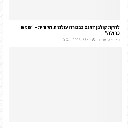
להקת קולבן דאנס בבכורה עולמית מקורית – “שמש
כחולה”
מאת
איטו אבירם
יוני 25, 2026
0