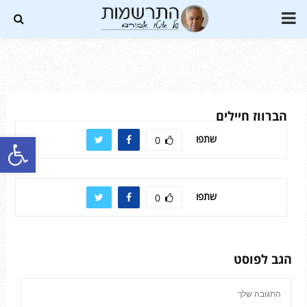
PRIMARY
MENU
Soundc
הברווז חיילים
פתח סרגל נגישות
שתפו
0
שתפו
0
הגב לפוסט