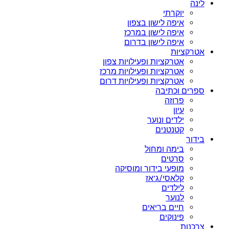
לינה
יוקרתי
איפה לישון בצפון
איפה לישון במרכז
איפה לישון בדרום
אטרקציות
אטרקציות ופעילויות צפון
אטרקציות ופעילויות מרכז
אטרקציות ופעילויות דרום
ספרים וכתיבה
פרוזה
עיון
ילדים ונוער
קטנטנים
בידור
בימה ומחול
סרטים
מופעי בידור ומוסיקה
קלאסי/ג’אז
לילדים
לנוער
חיים בריאים
פינוקים
צרכנות