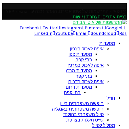
Please enter an Access Token
@2021 - התרשמות של איטו אבירם. האתר נבנה ע"י YBPmedia
בניית אתרים
.
הצהרת נגישות
Facebook
Twitter
Instagram
Pinterest
Google
Linkedin
Youtube
Email
Soundcloud
Rss
מסעדות
איפה לאכול בצפון
מסעדות צפון
בתי קפה
איפה לאכול במרכז
מסעדות מרכז
בתי קפה
איפה לאכול בדרום
מסעדות דרום
בתי קפה
חו”ל
חופשה משפחתית ביוון
חופשה משפחתית באנגליה
טיול משפחתי בהולנד
שייט תעלות בצרפת
מסלול לטיול