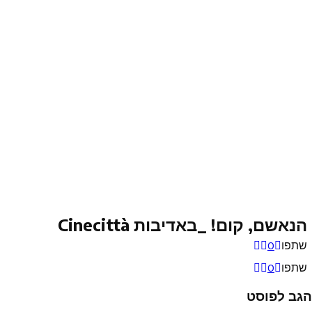
הנאשם, קום! _באדיבות Cinecittà
שתפו
0
שתפו
0
הגב לפוסט