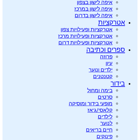
איפה לישון בצפון
איפה לישון במרכז
איפה לישון בדרום
אטרקציות
אטרקציות ופעילויות צפון
אטרקציות ופעילויות מרכז
אטרקציות ופעילויות דרום
ספרים וכתיבה
פרוזה
עיון
ילדים ונוער
קטנטנים
בידור
בימה ומחול
סרטים
מופעי בידור ומוסיקה
קלאסי/ג’אז
לילדים
לנוער
חיים בריאים
פינוקים