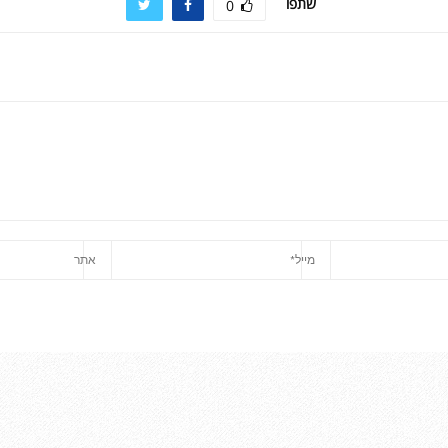
שתפו
0