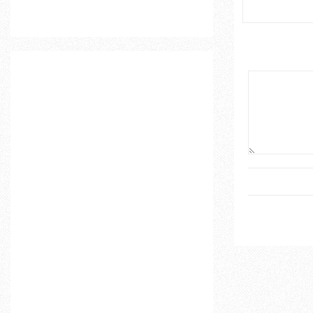
o
r
R
:
C
H