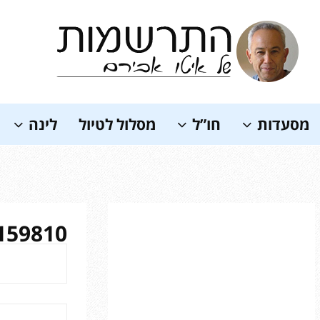
Soundc
מסעדות
חו”ל
מסלול לטיול
לינה
-159810