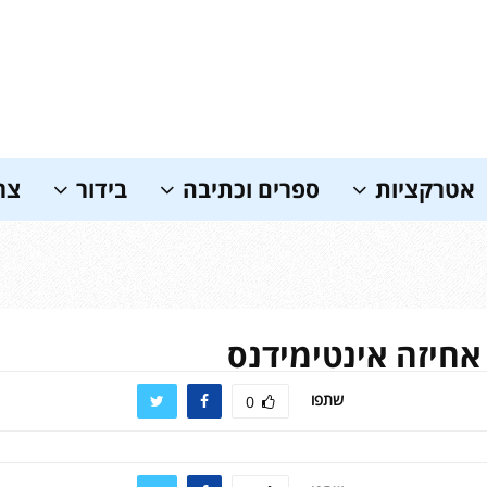
אטרקציות
ספרים וכתיבה
בידור
צר
חיזה אינטימידנס
שתפו
0