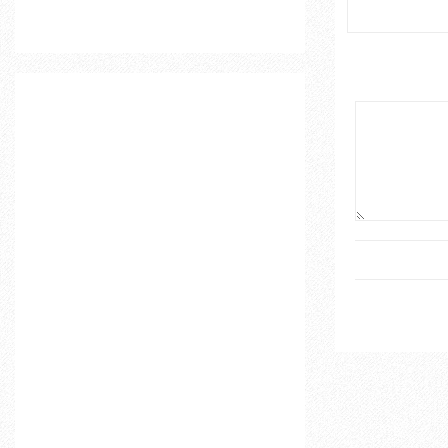
o
r
R
:
C
H