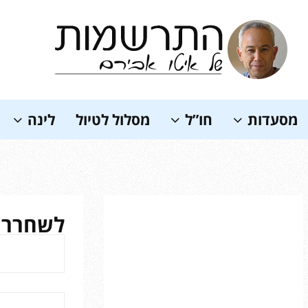
Soundc
מסעדות
חו”ל
מסלול לטיול
לינה
לשחרר א