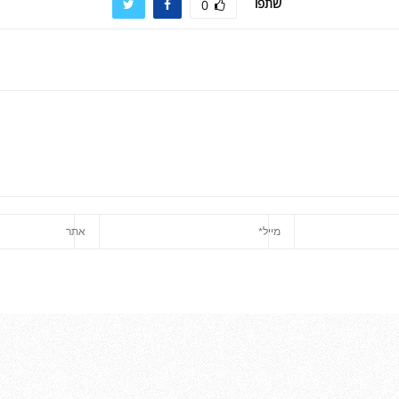
שתפו
0