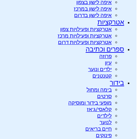
איפה לישון בצפון
איפה לישון במרכז
איפה לישון בדרום
אטרקציות
אטרקציות ופעילויות צפון
אטרקציות ופעילויות מרכז
אטרקציות ופעילויות דרום
ספרים וכתיבה
פרוזה
עיון
ילדים ונוער
קטנטנים
בידור
בימה ומחול
סרטים
מופעי בידור ומוסיקה
קלאסי/ג’אז
לילדים
לנוער
חיים בריאים
פינוקים