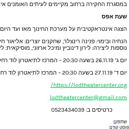
במסגרת החקירה ברחוב מקיימים לעיתים האומנים אירו
שעת אפס
הצגה אינטראקטיבית על מערכת החינוך מאז ועד היום
הנחיה ובימוי: פנינה רינצלר, שחקנים יוצרים: אליאור חי
נוספות ליצירה: לירון דינוביץ ומיכל ארזוני, מוסיקאית
יום ג’ 26.11.19 בשעה 20:30 – המרכז לתיאטרון לוד רחל אלתר 17 לוד
יום ד’ 27.11.19 בשעה 20:30 – המרכז לתיאטרון לוד רחל אלתר 17 לוד
https://lodtheatercenter.org/
lodtheatercenter@gmail.com
כרטיסים ב: 0523434039
שתפו
0
פוסט קודם