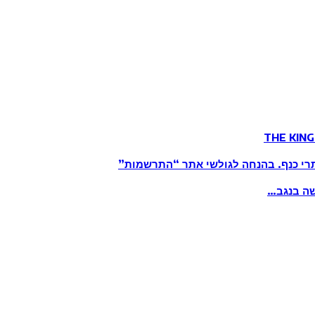
שה בנגב…