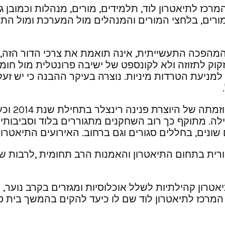
רכז לתיאטרון לוד, תלמידים, מורים, מנהלות וכמובן
רים, בלחצי המורים והמנהלים מול המערכת ומול התלמ
המהפכה התעשייתית, אינה תואמת את צרכי הדור הזה, ד
וק לתזוזה ולא לקונספט של ישיבה פרונטלית מול חומר 
ניעת הטרדות מיניות. נוצרה בעיקר ההבנה כי יש זעקה 
רת פנינה רינצלר בתחילת שנת 2014 וכעמותה בפברואר 2015.
. מתוקף כך רוב השחקנים מתגוררים בלוד וסביבותיה, 
שונים, בחללים סגורים וגם ברחוב. האירועים התיאטרו
ית בתחום התיאטרון והאמנות הרב תחומית ,לרבות שית
רון קהילתיות לשלל אוכלוסיות ומגזרים בקרב נוער, מ
המרכז לתיאטרון לוד שם לו כיעד להקים בהמשך בית ס