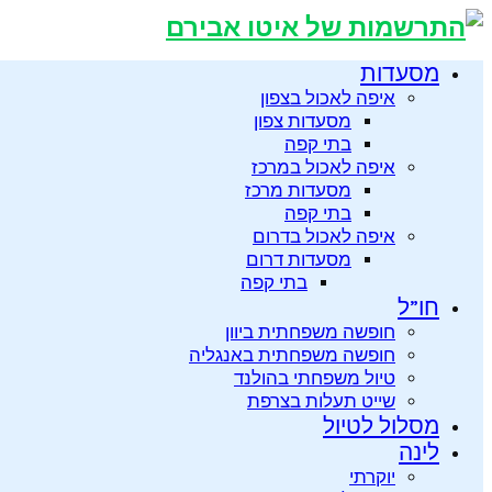
מסעדות
איפה לאכול בצפון
מסעדות צפון
בתי קפה
איפה לאכול במרכז
מסעדות מרכז
בתי קפה
איפה לאכול בדרום
מסעדות דרום
בתי קפה
חו”ל
חופשה משפחתית ביוון
חופשה משפחתית באנגליה
טיול משפחתי בהולנד
שייט תעלות בצרפת
מסלול לטיול
לינה
יוקרתי