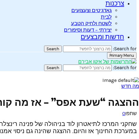
צרכנות
גאדג’טים וצעצועים
לבית
לשטח ולחיק הטבע
יצירתי – דעות וסיפורים
חדשות ומבצעים
Search for:
Search
Primary Menu
Search for:
Search
מה חדש
ההצגה “שעת אפס” – אז מה קור
שתפו
0
שחקני המרכז לתיאטרון לוד בניהולה של פנינה רינצלר 
במערכת החינוך אז והיום.
ההצגה שהינה גם ניסוי אמנו