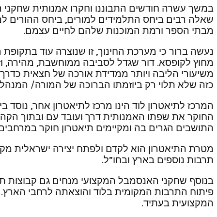
במשך עשרה חודשים התבוננו וחקרו אמנותית שחקני המ
שאלה רבים ביחס התלמידים למורים, ביחס ההורים למו
מבתי הספר ורמת המוכנות שלהם לחיים עצמם.
נעשה ברור כי מערכת החינוך, זו שנוצרה עוד בתקופת 
מחוץ לקופסא. דור שגדל לסביבה ממוחשבת, מהירה, וזק
משיעורי הליבה ויותר ממדידת אורכה של חצאית כדרך למ
כזה שלא תלוי רק ביוזמתו הברוכה של המורה/ המנהל.
המרכז לתיאטרון לוד הינו מרכז לתיאטרון אחר, נוסד ביוזמתה של היוצ
החוקר את שפתו האמנותית דרך ועובד עם ובתוך הקהילה
התושבים הגרים בה ומקיימים תיאטרון חוקר במרחבים 
מטרת התיאטרון הוא לקדם ולפתח יצירה ישראלית מקור
תרבות נוספים בארץ ובחו”ל.
בנוסף שחקני האנסמבל המקצועי מנחים גם קבוצות תיאט
פיתוח התרבות המקומית בלוד והוצאתה לרחבי הארץ. 
המקצועית בעתיד.