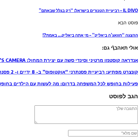
IL DIVO – רביעיית הטנורים בישראל: “רק בגלל שבאתם”
פוסט הבא
ההצגה “חוואג’ה ביאליק” – מי אתה ביאליק… באמת?!
אולי תאהב\י גם:
אנדראה קוסטנזו מרטיני וסינדי סשה עם יצירת המחול: THE KING’S CAMERA
קונצרט מפתיע: רביעיית פסנתרני “אוקטופוס” ב- 8 ידיים ו- 2 פסנתרי כנף. בהנחה לגולשי אתר “התרשמות”
פעילות בחופש לכל המשפחה בדרום: מה לעשות עם הילדים בחופ
הגב לפוסט