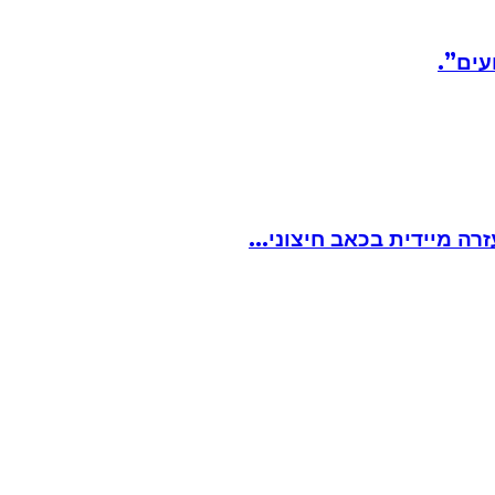
עים”.
ה מיידית בכאב חיצוני...