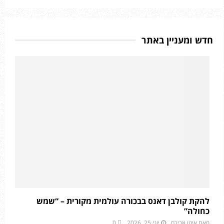
חדש ומעניין באתר
להקת קולבן דאנס בבכורה עולמית מקורית – “שמש
כחולה”
מאת
איטו אבירם
יוני 25, 2026
0