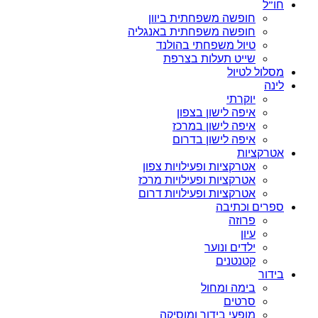
חו”ל
חופשה משפחתית ביוון
חופשה משפחתית באנגליה
טיול משפחתי בהולנד
שייט תעלות בצרפת
מסלול לטיול
לינה
יוקרתי
איפה לישון בצפון
איפה לישון במרכז
איפה לישון בדרום
אטרקציות
אטרקציות ופעילויות צפון
אטרקציות ופעילויות מרכז
אטרקציות ופעילויות דרום
ספרים וכתיבה
פרוזה
עיון
ילדים ונוער
קטנטנים
בידור
בימה ומחול
סרטים
מופעי בידור ומוסיקה