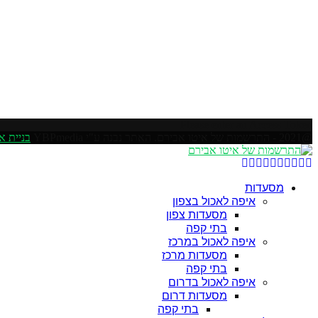
Please enter an Access Token
@2021 - התרשמות של איטו אבירם. האתר נבנה ע"י YBPmedia
בניית א
Soundcloud
Youtube
Rss
Linkedin
Email
Google
Pinterest
Instagram
Facebook
Twitter
מסעדות
איפה לאכול בצפון
מסעדות צפון
בתי קפה
איפה לאכול במרכז
מסעדות מרכז
בתי קפה
איפה לאכול בדרום
מסעדות דרום
בתי קפה