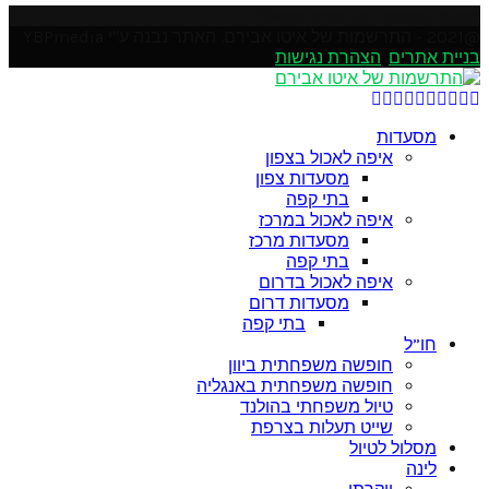
Please enter an Access Token
@2021 - התרשמות של איטו אבירם. האתר נבנה ע"י YBPmedia
בניית אתרים
.
הצהרת נגישות
Soundcloud
Youtube
Rss
Linkedin
Email
Instagram
Pinterest
Google
Facebook
Twitter
מסעדות
איפה לאכול בצפון
מסעדות צפון
בתי קפה
איפה לאכול במרכז
מסעדות מרכז
בתי קפה
איפה לאכול בדרום
מסעדות דרום
בתי קפה
חו”ל
חופשה משפחתית ביוון
חופשה משפחתית באנגליה
טיול משפחתי בהולנד
שייט תעלות בצרפת
מסלול לטיול
לינה