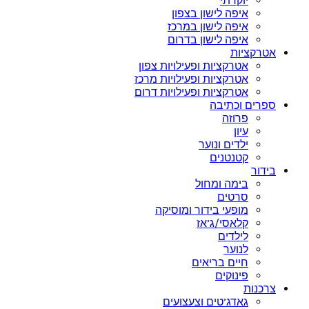
יוקרתי
איפה לישון בצפון
איפה לישון במרכז
איפה לישון בדרום
אטרקציות
אטרקציות ופעילויות צפון
אטרקציות ופעילויות מרכז
אטרקציות ופעילויות דרום
ספרים וכתיבה
פרוזה
עיון
ילדים ונוער
קטנטנים
בידור
בימה ומחול
סרטים
מופעי בידור ומוסיקה
קלאסי/ג’אז
לילדים
לנוער
חיים בריאים
פינוקים
צרכנות
גאדג’טים וצעצועים