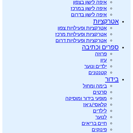
איפה לישון בצפון
איפה לישון במרכז
איפה לישון בדרום
אטרקציות
אטרקציות ופעילויות צפון
אטרקציות ופעילויות מרכז
אטרקציות ופעילויות דרום
ספרים וכתיבה
פרוזה
עיון
ילדים ונוער
קטנטנים
בידור
בימה ומחול
סרטים
מופעי בידור ומוסיקה
קלאסי/ג’אז
לילדים
לנוער
חיים בריאים
פינוקים