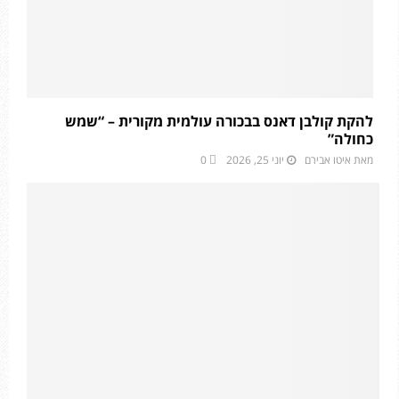
להקת קולבן דאנס בבכורה עולמית מקורית – “שמש
כחולה”
מאת
איטו אבירם
יוני 25, 2026
0