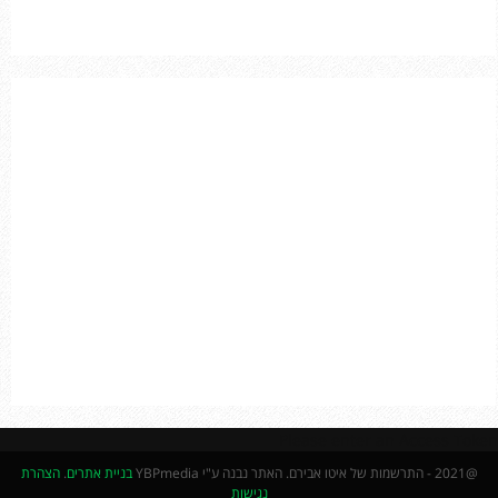
o
r
R
:
C
H
Please enter an Access Token
@2021 - התרשמות של איטו אבירם. האתר נבנה ע"י YBPmedia
בניית אתרים
.
הצהרת
נגישות