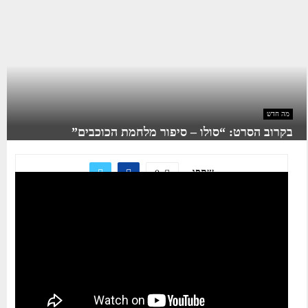
מה חדש
בקרוב הסרט: “סולו – סיפור מלחמת הכוכבים”
שתפו
0