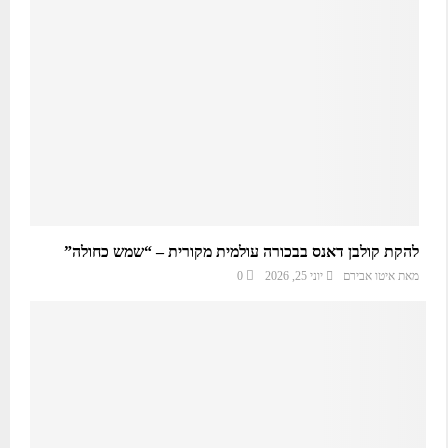
להקת קולבן דאנס בבכורה עולמית מקורית – “שמש כחולה”
מאת
איטו אבירם
יוני 25, 2026
0