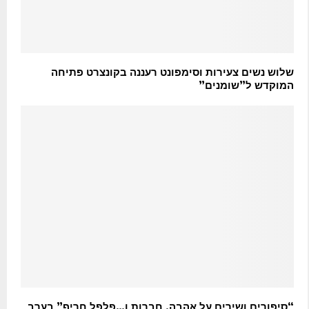
שלוש נשים צעירות וסימפונט רעננה בקונצרט פתיחה
המוקדש ל”שומנים”
“סיפורים ושירים על אהבה, חברות ו…פלפל חריף” בערב