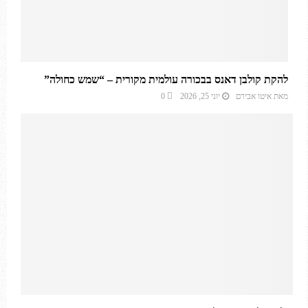
להקת קולבן דאנס בבכורה עולמית מקורית – “שמש כחולה”
מאת
איטו אבירם
יוני 25, 2026
0