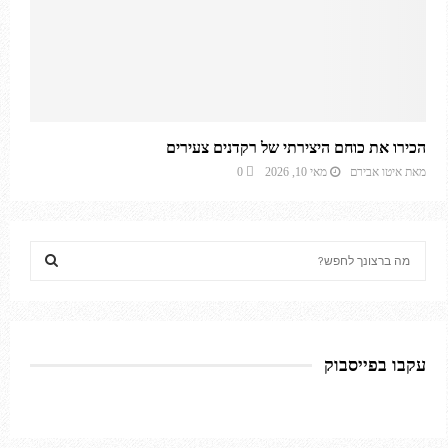
הכירו את כוחם היצירתי של רקדנים צעירים
מאת
איטו אבירם
מאי 10, 2026
0
S
e
a
S
r
c
E
h
עקבו בפייסבוק
f
A
o
R
r
: