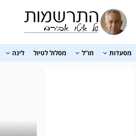
Soundc
מסעדות
חו”ל
מסלול לטיול
לינה