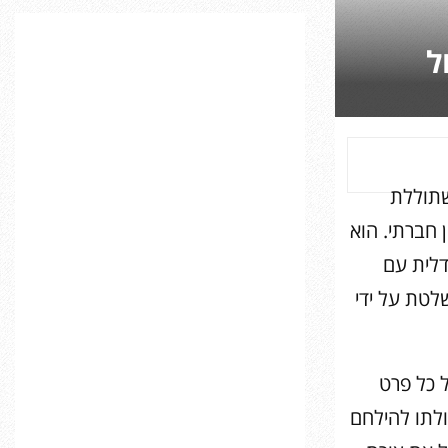
C
ל
H
תוללת
 חברתי. הוא
דלית עם
טת על ידי ​
 כל פרט
ולתו להילחם