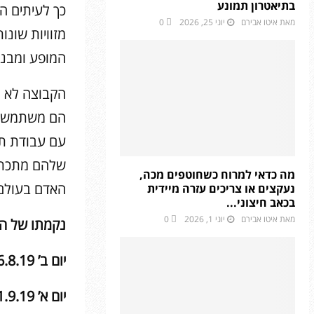
בתיאטרון תמונע
כך לעיתים ה
מאת
איטו אבירם
יוני 25, 2026
0
מזוויות שונ
המופע ומבנה
הקבוצה לא מ
הם משתמשים 
עם עבודת תנ
שלהם מתכתבת
מה כדאי למרוח כשחוטפים מכה,
האדם בעולם 
נעקצים או צריכים עזרה מיידית
בכאב חיצוני...
מאת
איטו אבירם
יוני 1, 2026
0
נקמתו של ה
יום ב’ 26.8.19 בשעה 20:30 – צוותא ת”א
יום א’ 1.9.19 בשעה 20:30 – צוותא ת”א