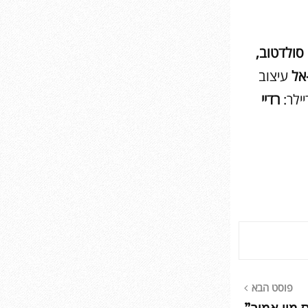
 סולדטוב,
-אל
עיצוב
ילר:
רדיי
פוסט הבא
 מון אמור”