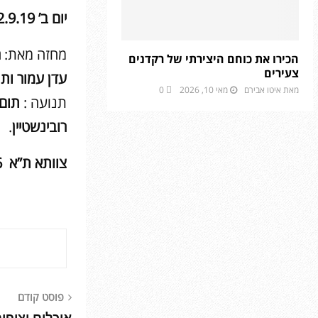
יום ב’ 2.9.19 בשעה 20:30 – צוותא ת”א
מחזה מאת:
ר
הכירו את כוחם היצירתי של רקדנים
צעירים
עדן עמור ות
מאת
איטו אבירם
מאי 10, 2026
0
תנועה :
תום
רובינשטיין
.
צוותא ת”א
6
פוסט קודם
אוכלים וצופ