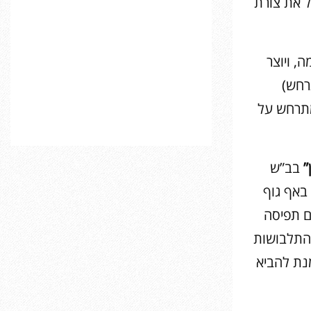
ל את צורת
, ויוצר
רחש)
מתרחש על
”
בב”ש
י באף גוף
ם תפיסה
 התלבושות
נת להביא