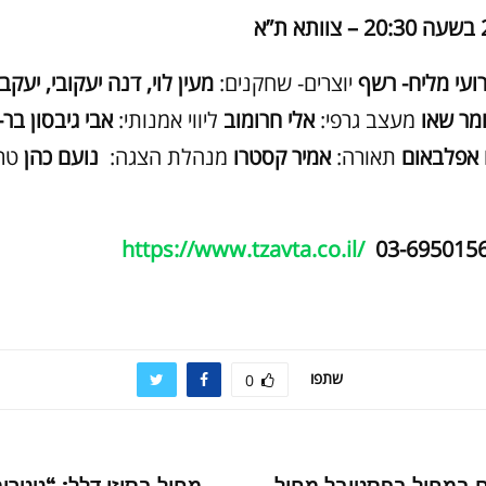
ועי מליח- רשף
יוצרים- שחקנים:
מעין לוי, דנה יעקובי, יעקב
ומר שאו
מעצב גרפי:
אלי חרומוב
ליווי אמנותי:
אבי גיבסון בר
 אפלבאום
תאורה:
אמיר קסטרו
מנהלת הצגה:
נועם כהן
טרי
https://www.tzavta.co.il
/
03-695015
שתפו
0
ים במחול בפסטיבל מחול
מחול בסוזן דלל: “טטריס