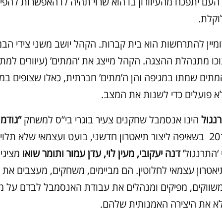
 העם יתפכח מהעיוורון בו הוא שרוי תהיה לו האפשרות להפי
קלת.
יין להתרחשות הוא בית קברות. הקהל יושב משני צידי הבמה
כו מתנהלת ההצגה. הקהל מייצג את ‘המתים’ (עיוורים למת
מתים שמתו במגיפה והן ה’מתים’ חברתית, כאלו שצופים ב
 פועלים כדי לשנות את המצב.
נגול
הינו אנסמבל שחקנים צעיר בוגרי בי”ס למשחק
“גודמן
שהוקם ב-2018 בשאיפה ליצור תיאטרון חדשני, בועט ועצמאי שלא תלו
‘התרנגול’
דנה יעקובי, מעין לוי, עדן עמור ותומר שואו
מציגי
תיאטרון עצמאי לחלוטין. הם מביימים, משחקים, מעצבים את
שווקים, מפיקים ומנהלים את עבודת האנסמבל לבדם על מ
מלא את היצירה האמנותית שלהם.