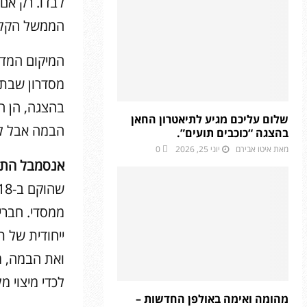
לבדו. רק אם
הממשל הקלו
המיקום המדומ
מסדרון שבתו
בהצגה, הן ה
שלום עליכם מגיע לתיאטרון החאן
הבמה אבל לא
בהצגה “כוכבים תועים”.
מאת
איטו אבירם
יוני 25, 2026
0
אנסמבל התר
ממסדי. חברי 
ייחודית של 
ואת הבמה, מ
לכדי מיצוי 
מהומה ואימה באולפן החדשות –