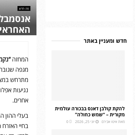
מה חדש
אנסמבל 
האחראי 
חדש ומעניין באתר
המחזה
“נקמ
מגפה שגובה ק
מתרחש במציא
נגיעות אפלות
אחרים.
להקת קולבן דאנס בבכורה עולמית
מקורית – “שמש כחולה”
בעלי ההון ה
מאת
איטו אבירם
יוני 25, 2026
0
בחיי האזרח ה