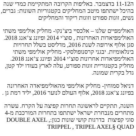
ה11-12 בדצמבר. באליפות הקרובה המתקיימת כמדי שנה
בהיכל ישתתפו מיטב המחליקים בקטגוריות השונות: גברים,
נשים, זוגות ספורט וזוגות ריקוד והמחליקים
האולימפיים שלנו – אלכסיי ביצ’נקו- מחליק אולימפי משתי
האולימפיאדות האחרונות , סוצ’י 2014 ופיונג צ’אנג 2018.
סגן אלוף אירופה לשנת 2016, מדליסט בשלל תחרויות
בינלאומיות. יבגני קרסנופולסקי- מחליק אולימפי משתי
האולימפיאדות אחרונות סוצ’י 2014 ופיונג צ’אנג 2018.
מחליק בקטגוריית זוגות ספורט, עלה לארץ בעודו ילד קטן,
גדל בקרית שמונה.
דניאל סמוחין- מחליק אולימפי מהאולימפיאדה האחרונה
בפיונג צ’אנג 2018, אלוף העולם לנוער 2016, יליד רמת גן .
השנה, תתקיים לראשונה תחרות קפיצה על הקרח. עשרה
מתחרים מנבחרת ישראל ישתתפו בתחרות המורכבת מ-4
סוגי קפיצות בדרגות קושי שונות כגון:DOUBLE AXEL ,
TRIPPEL , TRIPEL AXEL§ QUAD