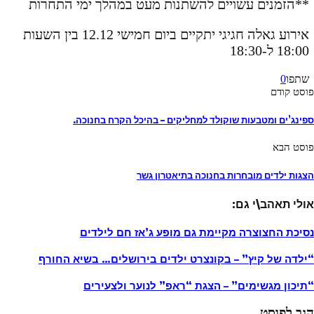
**הזמנים עשויים להשתנות מעט במהלך ימי התחרות
אירוע גאלה חגיגי יתקיים ביום חמישי 12.12 בין השעות
18:00 ל-18:30
שתפו
0
פוסט קודם
ספינג’ים ומטבעות שוקולד למחליקים – בהיכל הקרח בחנוכה.
פוסט הבא
הצגות ילדים מובחרות בחנוכה בתיאטרון גשר
אולי תאהב\י גם:
נסיכת החצוצרה מקיימת גם מופע ג’אז חם לילדים
“ילדה של קיץ” – בקונצרט ילדים בירושלים… בשיא החורף
“תיכון מגשימים” – הצגת “ראפ” לנוער ולצעירים
הגב לפוסט