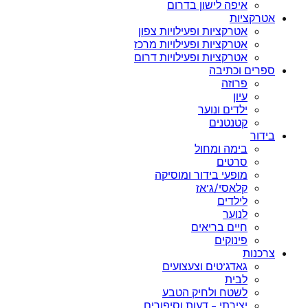
איפה לישון בדרום
אטרקציות
אטרקציות ופעילויות צפון
אטרקציות ופעילויות מרכז
אטרקציות ופעילויות דרום
ספרים וכתיבה
פרוזה
עיון
ילדים ונוער
קטנטנים
בידור
בימה ומחול
סרטים
מופעי בידור ומוסיקה
קלאסי/ג’אז
לילדים
לנוער
חיים בריאים
פינוקים
צרכנות
גאדג’טים וצעצועים
לבית
לשטח ולחיק הטבע
יצירתי – דעות וסיפורים