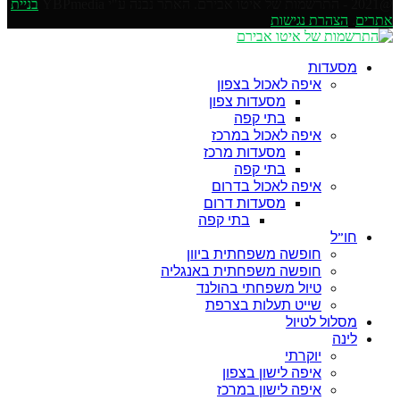
@2021 - התרשמות של איטו אבירם. האתר נבנה ע"י YBPmedia
בניית
אתרים
.
הצהרת נגישות
Soundcloud
Facebook
Instagram
Linkedin
Pinterest
Youtube
Google
Twitter
Email
Rss
מסעדות
איפה לאכול בצפון
מסעדות צפון
בתי קפה
איפה לאכול במרכז
מסעדות מרכז
בתי קפה
איפה לאכול בדרום
מסעדות דרום
בתי קפה
חו”ל
חופשה משפחתית ביוון
חופשה משפחתית באנגליה
טיול משפחתי בהולנד
שייט תעלות בצרפת
מסלול לטיול
לינה
יוקרתי
איפה לישון בצפון
איפה לישון במרכז