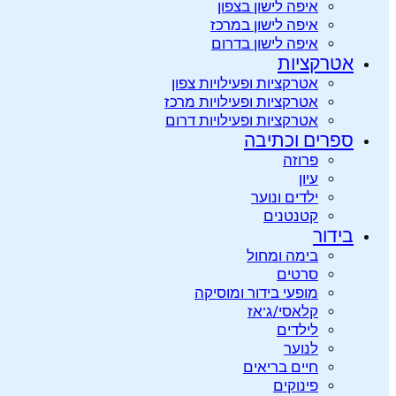
איפה לישון בצפון
איפה לישון במרכז
איפה לישון בדרום
אטרקציות
אטרקציות ופעילויות צפון
אטרקציות ופעילויות מרכז
אטרקציות ופעילויות דרום
ספרים וכתיבה
פרוזה
עיון
ילדים ונוער
קטנטנים
בידור
בימה ומחול
סרטים
מופעי בידור ומוסיקה
קלאסי/ג’אז
לילדים
לנוער
חיים בריאים
פינוקים