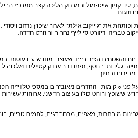
 ליד קניון אייס-מול ובמרחק הליכה קצר ממרכזי הבילו
וזוגות.
ון בעיר אילת ופותחת את “ג’ייקוב אילת” לאחר שיפוץ נרחב 
קוב טבריה, ריזורט סי לייף נהריה וריזורט חדרה.
ות והשטחים הציבוריים, שעוצבו מחדש עם עוטות. ב
יה וגלידות. בנוסף, נפתח בר עם קוקטיילים ואלכוהול 
מהירות ובחיוך.
 חדש ששופץ ורוהט כולו בעיצוב חדשני, ארוחות עשירות ו
ינות מובחרות, מאפים, מבחר דגים, לחמים טריים, בו