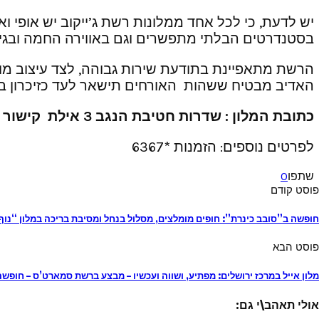
יש לדעת, כי לכל אחד ממלונות רשת ג’ייקוב יש אופי ו
בסטנדרטים הבלתי מתפשרים וגם באווירה החמה ובגי
הרשת מתאפיינת בתודעת שירות גבוהה, לצד עיצוב מוק
האדיב מבטיח ששהות האורחים תישאר לעד כזיכרון ב
כתובת המלון : שדרות חטיבת הנגב 3 אילת קישור לרשת –
לפרטים נוספים: הזמנות *6367
שתפו
0
פוסט קודם
חופשה ב”סובב כינרת”: חופים מומלצים, מסלול בנחל ומסיבת בריכה במלון “נוף 
פוסט הבא
מלון אייל במרכז ירושלים: מפתיע, ושווה ועכשיו – מבצע ברשת סמארט’ס – חו
אולי תאהב\י גם: