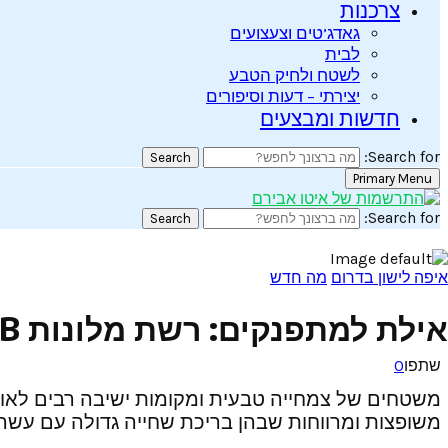
צרכנות
גאדג’טים וצעצועים
לבית
לשטח ולחיק הטבע
יצירתי – דעות וסיפורים
חדשות ומבצעים
Search for:
Search
Primary Menu
Search for:
Search
איפה לישון בדרום
מה חדש
אילת למתפנקים: רשת מלונות JACOB פתחה מלון חדש שמציע לכם יותר.
שתפו
0
משטחים של צמחייה טבעית ומקומות ישיבה רבים לאורחים
משופצות ומרווחות שבהן בריכת שחייה גדולה עם עשרות 