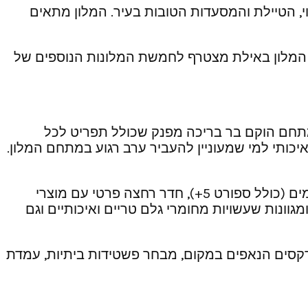
י, הטיילת והמסעדות הטובות בעיר. המלון מתאים
ויסודי . המלון באילת מצטרף לחמשת המלונות הנוספים של
מתחם הוקם בר בריכה מפנק שכולל תפריט לכל
איכותי למי שמעוניין להעביר ערב רגוע במתחם המלון.
המלון כולל 157 חדרים (חלקם עם מרפסת) הפרושים על פני 5 קומות . החדרים מאובזרים במסכי טלוויזיה חכמים (כולל ספורט 5+), חדר רחצה פרטי עם מוצרי
מגוונות שעשויות מחומרי גלם טריים ואיכותיים וגם
רקסים הנאפים במקום, מבחר פשטידות ביתיות, עמדת