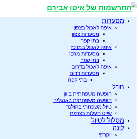
מסעדות
איפה לאכול בצפון
מסעדות צפון
בתי קפה
איפה לאכול במרכז
מסעדות מרכז
בתי קפה
איפה לאכול בדרום
מסעדות דרום
בתי קפה
חו”ל
חופשה משפחתית ביוון
חופשה משפחתית באנגליה
טיול משפחתי בהולנד
שייט תעלות בצרפת
מסלול לטיול
לינה
יוקרתי