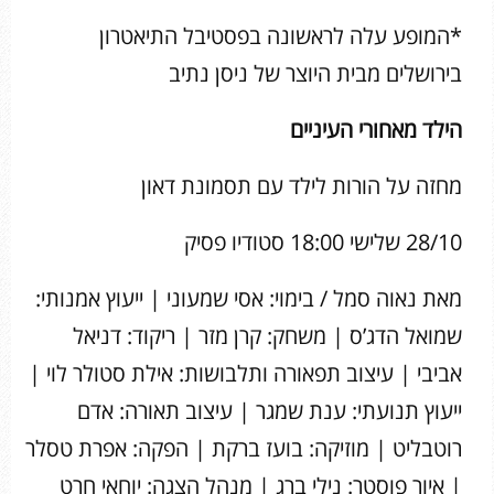
*המופע עלה לראשונה בפסטיבל התיאטרון
בירושלים מבית היוצר של ניסן נתיב
הילד מאחורי העיניים
מחזה על הורות לילד עם תסמונת דאון
28/10 שלישי 18:00 סטודיו פסיק
מאת נאוה סמל / בימוי: אסי שמעוני | ייעוץ אמנותי:
שמואל הדג’ס | משחק: קרן מזר | ריקוד: דניאל
אביבי | עיצוב תפאורה ותלבושות: אילת סטולר לוי |
ייעוץ תנועתי: ענת שמגר | עיצוב תאורה: אדם
רוטבליט | מוזיקה: בועז ברקת | הפקה: אפרת טסלר
| איור פוסטר: נילי ברג | מנהל הצגה: יוחאי חרט