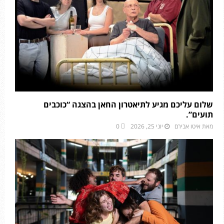
שלום עליכם מגיע לתיאטרון החאן בהצגה “כוכבים
תועים”.
מאת
איטו אבירם
יוני 25, 2026
0