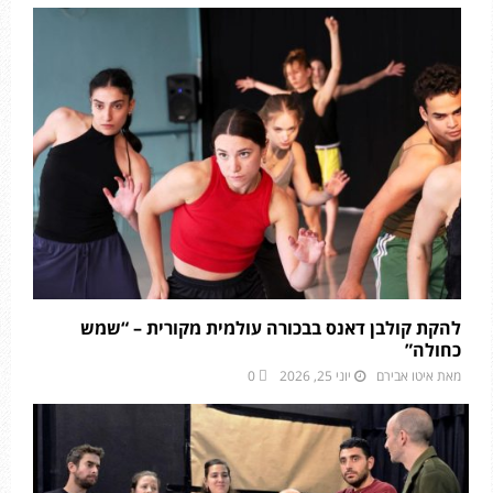
להקת קולבן דאנס בבכורה עולמית מקורית – “שמש
כחולה”
מאת
איטו אבירם
יוני 25, 2026
0