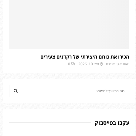
הכירו את כוחם היצירתי של רקדנים צעירים
מאת
איטו אבירם
מאי 10, 2026
0
S
e
a
S
r
c
E
h
עקבו בפייסבוק
f
A
o