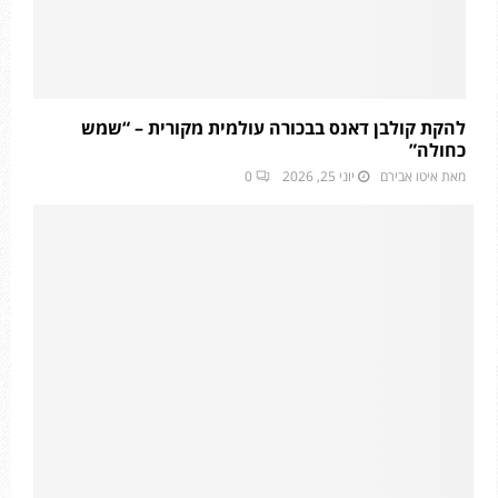
להקת קולבן דאנס בבכורה עולמית מקורית – “שמש
כחולה”
מאת
איטו אבירם
יוני 25, 2026
0