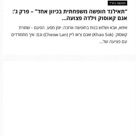
חופשות בחו"ל
“תאילנד חופשה משפחתית בכיוון אחד” – פרק ג’:
אגם קאוסוק וילדה פצועה…
אימא, אבא ושלוש בנות בחופשה ארוכה: יומן מסע. הפעם - שמורת
קאוסוק (Khao Sok) ואגם צ'או ליין (Cheow Lan) וגם: איך מתמודדים
עם פציעה של...