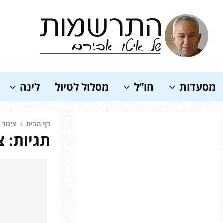
Soundc
מסעדות
חו”ל
מסלול לטיול
לינה
דף הבית
צימר מ
תגיות: צ