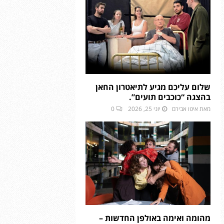
שלום עליכם מגיע לתיאטרון החאן
בהצגה “כוכבים תועים”.
מאת
איטו אבירם
יוני 25, 2026
0
מהומה ואימה באולפן החדשות –